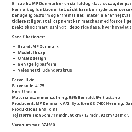
Eli cap fra MP Denmark er en stilfuld og klassisk cap, der pa
komfort og funktionalitet, så dit barn kan nyde udendørsak
behagelig pasform og er fremstillet i materialer af høj kvali
tidløse stil gør, at Eli cap nemt kan matches med forskellige 
praktisk og smart løsning til de solrige dage, hvor hovedet 
Specifikationer:
Brand: MP Denmark
Model: Eli cap
Unisex design
Behagelig pasform
Velegnet til udendørs brug
Farve
:
Hvid
Farvekode
:
4175
Køn
:
Unisex
Materialesammensætning
:
95% Bomuld, 5% Elastane
Producent
:
MP Denmark A/S, Bytoften 68, 7400 Herning
Produktionsland
:
Kina
Tøj størrelse
:
86 cm / 18 mdr., 80 cm / 12 mdr., 92 cm / 24 mdr.
Varenummer:
374569