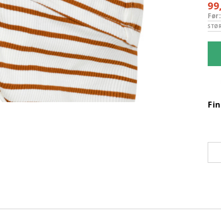
99
Før
STØ
Fi