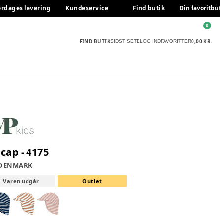
erdages levering
Kundeservice
Find butik
Din favoritbu
0
FIND BUTIK
0,00 KR.
SIDST SETE
LOG IND
FAVORITTER
i cap - 4175
 DENMARK
Varen udgår
Outlet