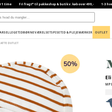
r 1 time
Fri fragt* til pakkeshop & butik v. køb over 499,-
1-3 hv
BARSEL
LEGETID
BØRNEVÆRELSET
SPISETID & PLEJE
MÆRKER
OUTLET
ATTE OUTLET
El
MP