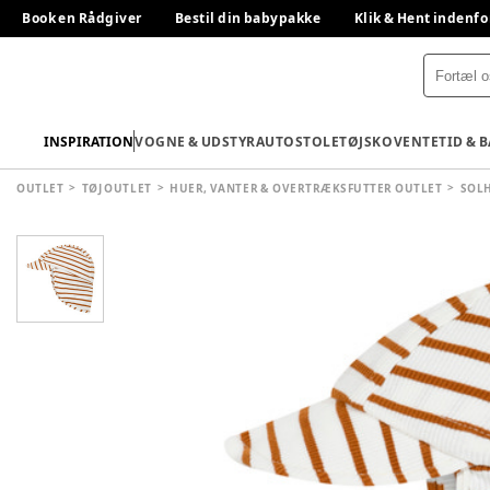
Book en Rådgiver
Bestil din babypakke
Klik & Hent indenfo
INSPIRATION
VOGNE & UDSTYR
AUTOSTOLE
TØJ
SKO
VENTETID & 
OUTLET
TØJ OUTLET
HUER, VANTER & OVERTRÆKSFUTTER OUTLET
SOLH