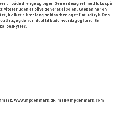
sser til både drenge og piger. Den er designet med fokus på
tiviteter uden at blive generet af solen. Cappen har en
tet, hvilket sikrer lang holdbarhed og et flot udtryk. Den
outfits, og den er ideel til både hverdag og ferie. En
skal beskyttes.
, Danmark, www.mpdenmark.dk, mail@mpdenmark.com