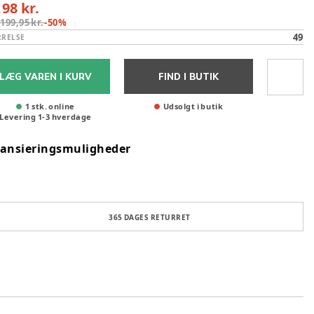
,98 kr.
:
199,95 kr.
-
50
%
49
RRELSE
LÆG VAREN I KURV
FIND I BUTIK
1 stk. online
Udsolgt i butik
Levering
1
-
3
hverdage
nansieringsmuligheder
365 DAGES RETURRET