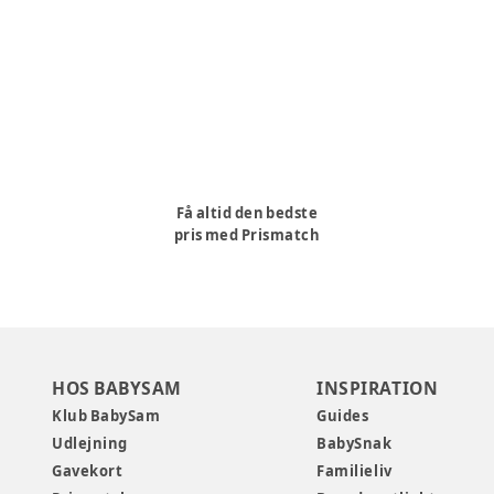
Få altid den bedste
pris med Prismatch
HOS BABYSAM
INSPIRATION
Klub BabySam
Guides
Udlejning
BabySnak
Gavekort
Familieliv