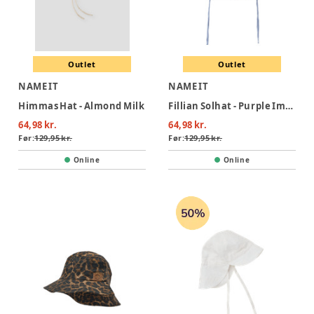
Outlet
Outlet
NAME IT
NAME IT
Himmas Hat - Almond Milk
Fillian Solhat - Purple Impression
64,98 kr.
64,98 kr.
Før:
129,95 kr.
Før:
129,95 kr.
Online
Online