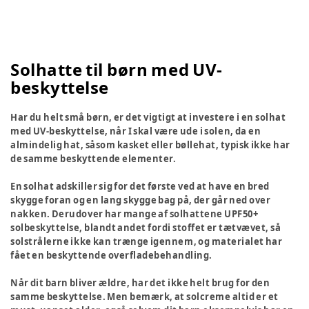
Solhatte til børn med UV-
beskyttelse
Har du helt små børn, er det vigtigt at investere i en solhat
med UV-beskyttelse, når I skal være ude i solen, da en
almindelig hat, såsom kasket eller bøllehat, typisk ikke har
de samme beskyttende elementer.
En solhat adskiller sig for det første ved at have en bred
skygge foran og en lang skygge bag på, der går ned over
nakken. Derudover har mange af solhattene UPF50+
solbeskyttelse, blandt andet fordi stoffet er tætvævet, så
solstrålerne ikke kan trænge igennem, og materialet har
fået en beskyttende overfladebehandling.
Når dit barn bliver ældre, har det ikke helt brug for den
samme beskyttelse. Men bemærk, at solcreme altid er et