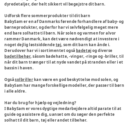
dyredetaljer, der helt sikkert vil begejstre dit barn.
Udforsk flere sommerprodukter til dit barn
BabySam er en af Danmarks førende forhandlere af baby- og
børneprodukter, og derfor har vi selvfølgelig meget mere
end bare solhatte til børn. Når solen og varmen for alvor
rammer Danmark, kan det være nødvendigt at investere i
noget dejlig løstsiddende
tøj
, som dit barn kan ånde i.
Derudover har vi i sortimentet også
badetøj
og diverse
badetilbehør
, såsom badehatte, -vinger, -ringe og -briller, til
når dit barn trænger til at nyde vandet på stranden eller i et
bassin i haven.
Også
solbriller
kan være en god beskyttelse mod solen, og
BabySam har mange forskellige modeller, der passer til børn
i alle aldre.
Har du brug for hjælp og vejledning?
I BabySam er vores dygtige medarbejdere altid parate til at
guide og assistere dig, uanset om du søger den perfekte
solhat til dit barn, tøj eller andet tilbehør.