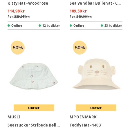
Kitty Hat - Woodrose
Sea Vendbar Bøllehat - Chambray
114,98 kr.
109,50 kr.
Før:
229,95 kr.
Før:
219,00 kr.
Online
12 butikker
Online
23 butikker
Outlet
Outlet
MÜSLI
MP DENMARK
Seersucker Stribede Bøllehat - Tofu/ Ocean/ Mineral red
Teddy Hat - 1403