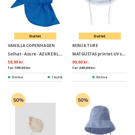
Outlet
Outlet
VANILLA COPENHAGEN
MINI A TURE
Solhat - Azure - AZURE BLUE
MATGUSTAS printet UV solhat - 0151
59,99 kr.
99,60 kr.
Før:
199,95 kr.
Før:
249,00 kr.
Online
1 butik
Online