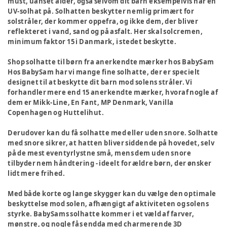
must, uanset alder, også selvom dit barn eksempelvis har en
UV-solhat på. Solhatten beskytter nemlig primært for
solstråler, der kommer oppefra, og ikke dem, der bliver
reflekteret i vand, sand og på asfalt. Her skal solcremen,
minimum faktor 15 i Danmark, i stedet beskytte.
Shop solhatte til børn fra anerkendte mærker hos BabySam
Hos BabySam har vi mange fine solhatte, der er specielt
designet til at beskytte dit barn mod solens stråler. Vi
forhandler mere end 15 anerkendte mærker, hvoraf nogle af
dem er Mikk-Line, En Fant, MP Denmark, Vanilla
Copenhagen og Huttelihut.
Derudover kan du få solhatte med eller uden snore. Solhatte
med snore sikrer, at hatten bliver siddende på hovedet, selv
på de mest eventyrlystne små, mens dem uden snore
tilbyder nem håndtering - ideelt for ældre børn, der ønsker
lidt mere frihed.
Med både korte og lange skygger kan du vælge den optimale
beskyttelse mod solen, afhængigt af aktiviteten og solens
styrke. BabySams solhatte kommer i et væld af farver,
mønstre, og nogle fås endda med charmerende 3D