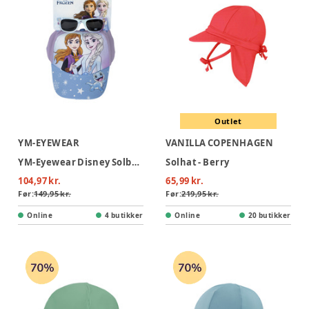
Outlet
YM-EYEWEAR
VANILLA COPENHAGEN
YM-Eyewear Disney Solbriller m/Cap - Frozen
Solhat - Berry
104,97 kr.
65,99 kr.
Før:
149,95 kr.
Før:
219,95 kr.
Online
4 butikker
Online
20 butikker