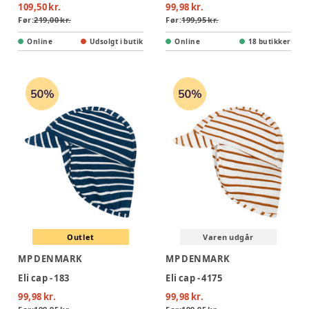
109,50 kr.
99,98 kr.
Før:
219,00 kr.
Før:
199,95 kr.
Online
Udsolgt i butik
Online
18 butikker
Outlet
Varen udgår
MP DENMARK
MP DENMARK
Eli cap - 183
Eli cap - 4175
99,98 kr.
99,98 kr.