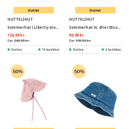
Outlet
Outlet
HUTTELIHUT
HUTTELIHUT
Sommerhat i Liberty-stof - Plumeria
Sommerhat m. Ører Muslin - Gray Mist
124,98 kr.
99,98 kr.
Før:
249,95 kr.
Før:
199,95 kr.
Online
15 butikker
Online
3 butikker