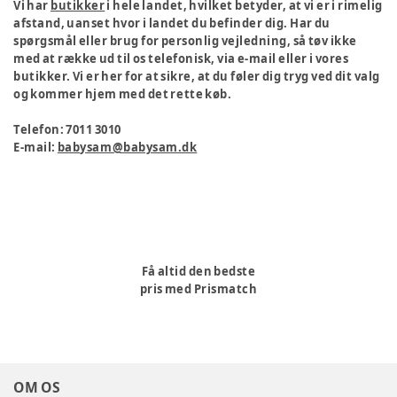
Vi har
butikker
i hele landet, hvilket betyder, at vi er i rimelig
afstand, uanset hvor i landet du befinder dig. Har du
spørgsmål eller brug for personlig vejledning, så tøv ikke
med at række ud til os telefonisk, via e-mail eller i vores
butikker. Vi er her for at sikre, at du føler dig tryg ved dit valg
og kommer hjem med det rette køb.
Telefon: 7011 3010
E-mail:
babysam@babysam.dk
Få altid den bedste
pris med Prismatch
OM OS