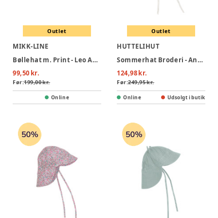
Outlet
Outlet
MIKK-LINE
HUTTELIHUT
Bøllehat m. Print - Leo AOP
Sommerhat Broderi - Antique White
99,50 kr.
124,98 kr.
Før:
199,00 kr.
Før:
249,95 kr.
Online
Online
Udsolgt i butik