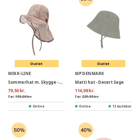
Outlet
Outlet
MIKK-LINE
MP DENMARK
Sommerhat m. Skygge - Buble Flower AOP
Matti hat - Desert Sage
79,50 kr.
114,98 kr.
Før:
159,00 kr.
Før:
229,95 kr.
Online
Online
12 butikker