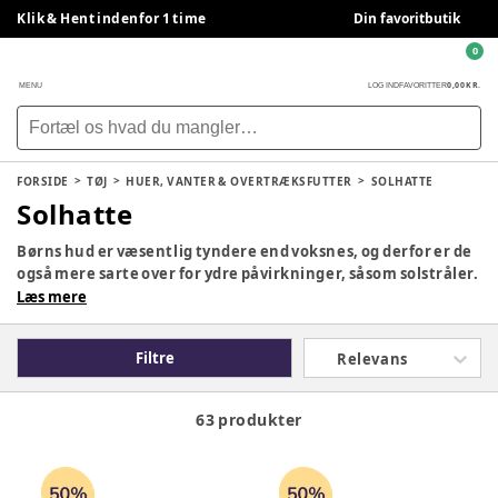
Klik & Hent indenfor 1 time
Din favoritbutik
0
0,00 KR.
MENU
LOG IND
FAVORITTER
FORSIDE
TØJ
HUER, VANTER & OVERTRÆKSFUTTER
SOLHATTE
Solhatte
Børns hud er væsentlig tyndere end voksnes, og derfor er de
også mere sarte over for ydre påvirkninger, såsom solstråler.
Derfor er det vigtigt både at bruge solcreme om sommeren
Læs mere
og anskaffe en god solhat, der beskytter hovedbunden,
ansigtet og nakken. Her på siden kan du finde solhatte til
Filtre
Relevans
børn i forskellige varianter.
63 produkter