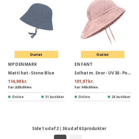
Outlet
Outlet
MP DENMARK
EN FANT
Matti hat - Stone Blue
Solhat m. Snor - UV 30 - Potpourri
114,98 kr.
101,97 kr.
Før:
229,95 kr.
Før:
169,95 kr.
Online
31 butikker
Online
26 butikker
Side
1
ud af
2
|
36
ud af
63
produkter