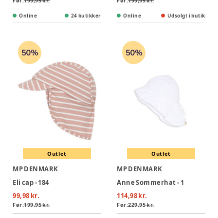
Før:
199,95 kr.
Før:
199,95 kr.
Online
24 butikker
Online
Udsolgt i butik
Outlet
Outlet
MP DENMARK
MP DENMARK
Eli cap - 184
Anne Sommerhat - 1
99,98 kr.
114,98 kr.
Før:
199,95 kr.
Før:
229,95 kr.