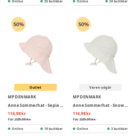
Online
25 butikker
Online
24 butikker
Outlet
Varen udgår
MP DENMARK
MP DENMARK
Anne Sommerhat - Sepia Rose
Anne Sommerhat - Snow White
114,98 kr.
114,98 kr.
Før:
229,95 kr.
Før:
229,95 kr.
Online
19 butikker
Online
3 butikker