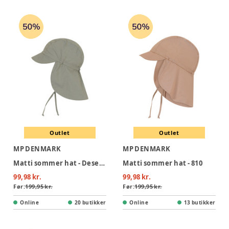
Outlet
Outlet
MP DENMARK
MP DENMARK
Matti sommer hat - Desert Sage
Matti sommer hat - 810
99,98 kr.
99,98 kr.
Før:
199,95 kr.
Før:
199,95 kr.
Online
20 butikker
Online
13 butikker