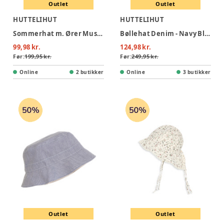
Outlet
Outlet
HUTTELIHUT
HUTTELIHUT
Sommerhat m. Ører Muslin - Pale Mauve
Bøllehat Denim - Navy Blazer
99,98 kr.
124,98 kr.
Før:
199,95 kr.
Før:
249,95 kr.
Online
2 butikker
Online
3 butikker
Outlet
Outlet