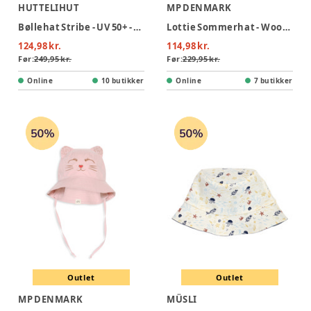
HUTTELIHUT
MP DENMARK
Bøllehat Stribe - UV 50+ - Bering Sea
Lottie Sommerhat - Woodrose
124,98 kr.
114,98 kr.
Før:
249,95 kr.
Før:
229,95 kr.
Online
10 butikker
Online
7 butikker
Outlet
Outlet
MP DENMARK
MÜSLI