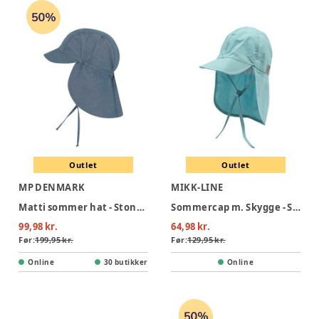
Outlet
Outlet
MP DENMARK
MIKK-LINE
Matti sommer hat - Stone Blue
Sommercap m. Skygge - Stone Blue
99,98 kr.
64,98 kr.
Før:
199,95 kr.
Før:
129,95 kr.
Online
30 butikker
Online