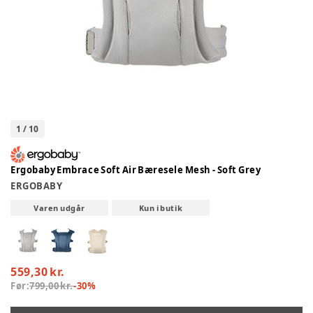
1
/
10
Ergobaby Embrace Soft Air Bæresele Mesh - Soft Grey
ERGOBABY
Varen udgår
Kun i butik
559,30 kr.
Før:
799,00 kr.
-
30
%