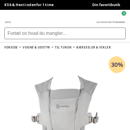
Klik & Hent indenfor 1 time
Din favoritbutik
0
0,00 KR.
MENU
LOG IND
FAVORITTER
FORSIDE
VOGNE & UDSTYR
TIL TUREN
BÆRESELER & VIKLER