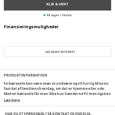
KLIK & HENT
På lager i 1 butik
Finansieringsmuligheder
365 DAGES RETURRET
PRODUKTINFORMATION
En bæresele kan være svær at undvære og vil hurtig blive en
fast del af familiens hverdag, om det er hjemme eller ude.
Med en bæresele får man ikke kun hænderne fri men også en
god kontakt med baby fra nyfødt. Ergobaby Embrace Soft Air
Læs mere
Mesh kan anvendes fra nyfødt (3 kg.) og helt frem til barnet
vejer 11 kg.
HAR DU ET SPØRGSMÅL? SÅ KONTAKT OS ENDELIG.