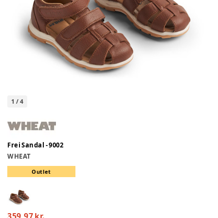
1
/
4
Frei Sandal - 9002
WHEAT
Outlet
359,97 kr.