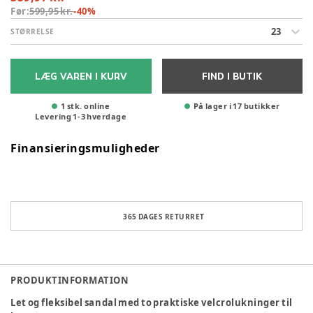
Før:
599,95 kr.
-
40
%
23
STØRRELSE
LÆG VAREN I KURV
FIND I BUTIK
1 stk. online
På lager i 17 butikker
Levering
1
-
3
hverdage
Finansieringsmuligheder
365 DAGES RETURRET
PRODUKTINFORMATION
Let og fleksibel sandal med to praktiske velcrolukninger til