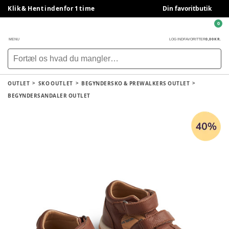
Klik & Hent indenfor 1 time
Din favoritbutik
0
0,00 KR.
MENU
LOG IND
FAVORITTER
OUTLET
SKO OUTLET
BEGYNDERSKO & PREWALKERS OUTLET
BEGYNDERSANDALER OUTLET