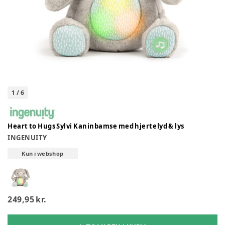
1
/
6
Heart to Hugs Sylvi Kaninbamse med hjertelyd & lys
INGENUITY
Kun i webshop
249,95 kr.