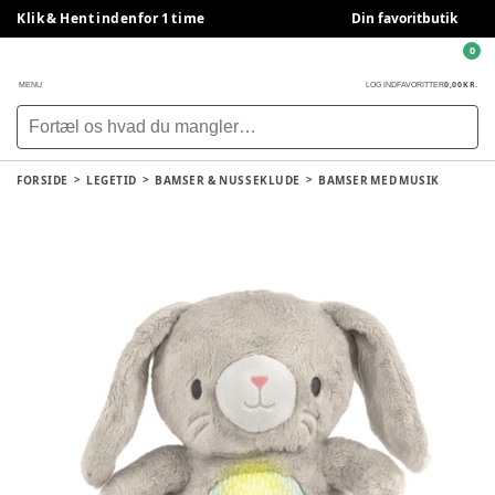
Klik & Hent indenfor 1 time
Din favoritbutik
0
0,00 KR.
MENU
LOG IND
FAVORITTER
FORSIDE
LEGETID
BAMSER & NUSSEKLUDE
BAMSER MED MUSIK