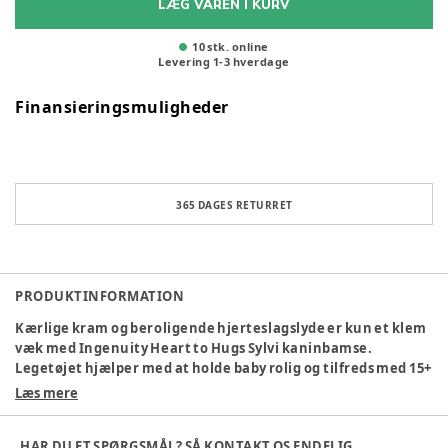
LÆG VAREN I KURV
10 stk. online
Levering
1
-
3
hverdage
Finansieringsmuligheder
365 DAGES RETURRET
PRODUKTINFORMATION
Kærlige kram og beroligende hjerteslagslyde er kun et klem
væk med Ingenuity Heart to Hugs Sylvi kaninbamse.
Legetøjet hjælper med at holde baby rolig og tilfreds med 15+
minutters hjerteslagslyde, vuggeviser med naturtema,
Læs mere
vibrationer og pulserende lys.
Blidt pulserende lys i kaninen Sylvis mave er med til at
HAR DU ET SPØRGSMÅL? SÅ KONTAKT OS ENDELIG.