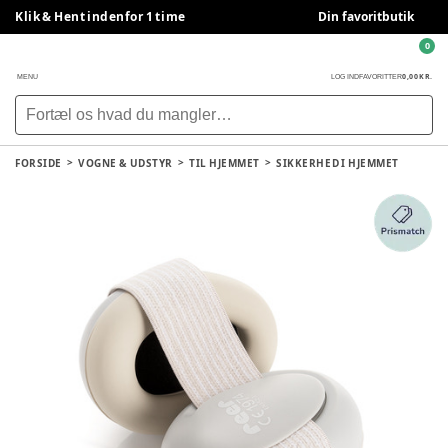
Klik & Hent indenfor 1 time
Din favoritbutik
0
0,00 KR.
MENU
LOG IND
FAVORITTER
FORSIDE
VOGNE & UDSTYR
TIL HJEMMET
SIKKERHED I HJEMMET