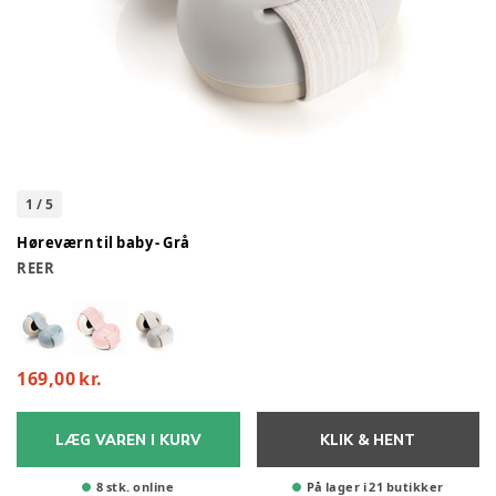
1
/
5
Høreværn til baby - Grå
REER
169,00 kr.
LÆG VAREN I KURV
KLIK & HENT
8 stk. online
På lager i 21 butikker