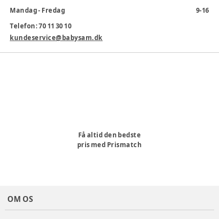
vil høreværnet nedsætte larmen med følgende decibel:
Mandag - Fredag
9-16
Høj frekvens: 37 DB Mellem frekvens: 26 DB Lav frekvens: 19
Telefon: 70 11 30 10
DB
kundeservice@babysam.dk
Varenummer:
369216
Få altid den bedste
pris med Prismatch
OM OS