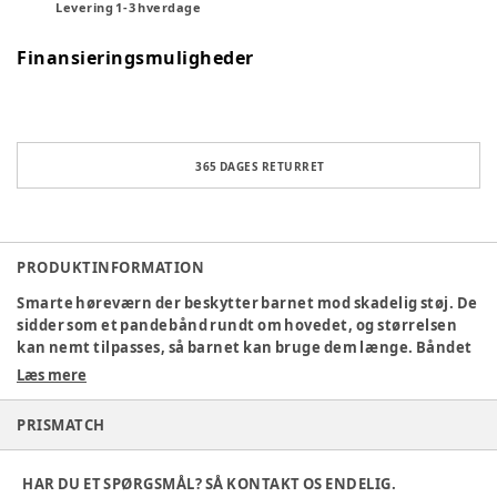
Levering
1
-
3
hverdage
Finansieringsmuligheder
365 DAGES RETURRET
PRODUKTINFORMATION
Smarte høreværn der beskytter barnet mod skadelig støj. De
sidder som et pandebånd rundt om hovedet, og størrelsen
kan nemt tilpasses, så barnet kan bruge dem længe. Båndet
er blødt og gør dem ekstra komfortable at have på uden at
Læs mere
presse om barnets hoved. De er små og lette og kan foldes
sammen, hvilket gør dem lette at have med sig sin taske, når
PRISMATCH
man er på tur. De er lavet af materiale, der er skånsom mod
huden, holdbart og let at rengøre. Kan anvendes fra 12+ mdr.
Hoved bøjle/elastik justerbar 47-54 cm. Alt efter frekvensen
HAR DU ET SPØRGSMÅL? SÅ KONTAKT OS ENDELIG.