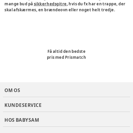
mange bud på
sikkerhedsgitre
, hvis du fx har en trappe, der
skal afskærmes, en brændeovn eller noget helt tredje.
Få altid den bedste
pris med Prismatch
OM OS
KUNDESERVICE
HOS BABYSAM