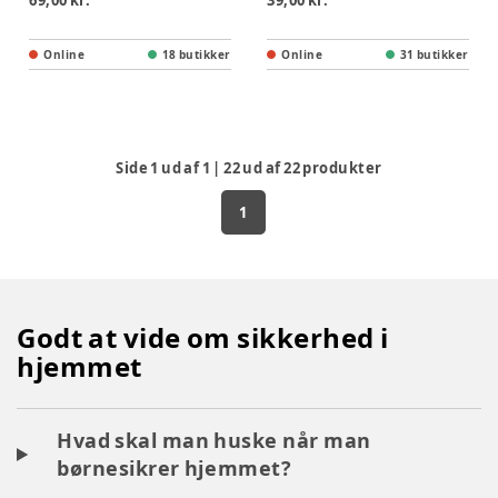
69,00 kr.
39,00 kr.
Online
18 butikker
Online
31 butikker
Side
1
ud af
1
|
22
ud af
22
produkter
1
Godt at vide om sikkerhed i
hjemmet
Hvad skal man huske når man
børnesikrer hjemmet?