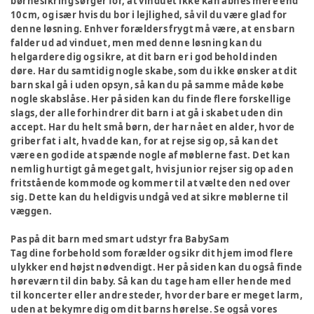
børnesikring sørger for, at vinduet ikke kan åbnes mere end
10 cm, og især hvis du bor i lejlighed, så vil du være glad for
denne løsning. Enhver forælders frygt må være, at ens barn
falder ud ad vinduet, men med denne løsning kan du
helgardere dig og sikre, at dit barn er i god behold inden
døre. Har du samtidig nogle skabe, som du ikke ønsker at dit
barn skal gå i uden opsyn, så kan du på samme måde købe
nogle skabslåse. Her på siden kan du finde flere forskellige
slags, der alle forhindrer dit barn i at gå i skabet uden din
accept. Har du helt små børn, der har nået en alder, hvor de
griber fat i alt, hvad de kan, for at rejse sig op, så kan det
være en god ide at spænde nogle af møblerne fast. Det kan
nemlig hurtigt gå meget galt, hvis junior rejser sig op ad en
fritstående kommode og kommer til at vælte den ned over
sig. Dette kan du heldigvis undgå ved at sikre møblerne til
væggen.
Pas på dit barn med smart udstyr fra BabySam
Tag dine forbehold som forælder og sikr dit hjem imod flere
ulykker end højst nødvendigt. Her på siden kan du også finde
høreværn til din baby. Så kan du tage ham eller hende med
til koncerter eller andre steder, hvor der bare er meget larm,
uden at bekymre dig om dit barns hørelse. Se også vores