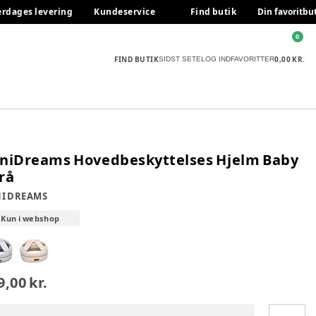
erdages levering
Kundeservice
Find butik
Din favoritbu
0
FIND BUTIK
0,00 KR.
SIDST SETE
LOG IND
FAVORITTER
niDreams Hovedbeskyttelses Hjelm Baby
Grå
I DREAMS
Kun i webshop
9,00 kr.