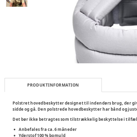
PRODUKTINFORMATION
Polstret hovedbeskytter designet til indendørs brug, der gi
sidde og gå. Den polstrede hovedbeskytter har bånd og just
Det bør ikke betragtes som tilstrækkelig beskyttelse i tilfæl
Anbefales fra ca. 6 måneder
Yderstof 100 % bomuld