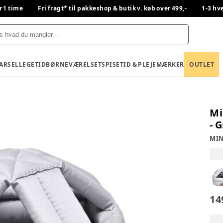
r 1 time
Fri fragt* til pakkeshop & butik v. køb over 499,-
1-3 hv
BARSEL
LEGETID
BØRNEVÆRELSET
SPISETID & PLEJE
MÆRKER
OUTLET
Mi
- 
MIN
14