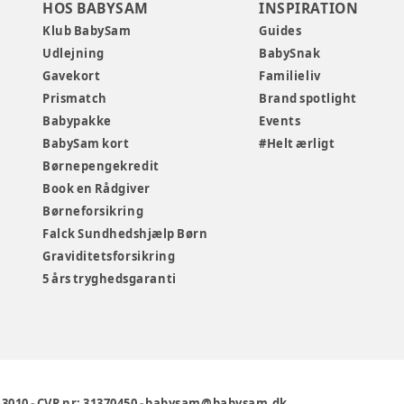
HOS BABYSAM
INSPIRATION
Klub BabySam
Guides
Udlejning
BabySnak
Gavekort
Familieliv
Prismatch
Brand spotlight
Babypakke
Events
BabySam kort
#Helt ærligt
Børnepengekredit
Book en Rådgiver
Børneforsikring
Falck Sundhedshjælp Børn
Graviditetsforsikring
5 års tryghedsgaranti
1 3010
-
CVR nr: 31370450
-
babysam@babysam.dk