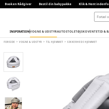
Book en Rådgiver
Bestil din babypakke
Klik & Hent indenfo
INSPIRATION
VOGNE & UDSTYR
AUTOSTOLE
TØJ
SKO
VENTETID & 
FORSIDE
VOGNE & UDSTYR
TIL HJEMMET
SIKKERHED I HJEMMET