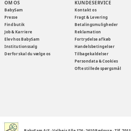
OM OS
KUNDESERVICE
BabySam
Kontakt os
Presse
Fragt & Levering
Find butik
Betalingsmuligheder
Job & Karriere
Reklamation
Elev hos BabySam
Fortrydelse af køb
Institutionssalg
Handelsbetingelser
Derfor skal du vælge os
Tilbagekaldelser
Persondata & Cookies
Ofte stillede spørgsmål
BabySam A/S
-
Valhøjs Alle 176
-
2610 Rødovre
-
Tlf. 701