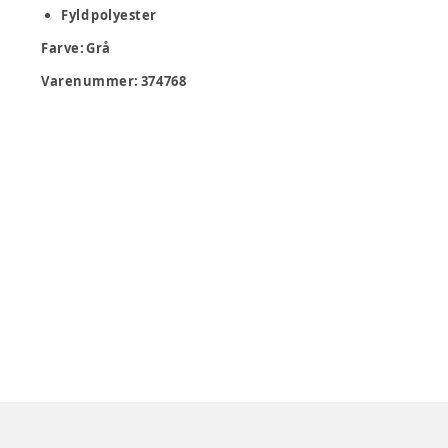
Fyld polyester
Farve
:
Grå
Varenummer:
374768