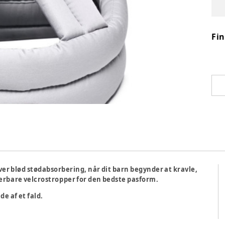
Fi
ver blød stødabsorbering, når dit barn begynder at kravle,
erbare velcrostropper for den bedste pasform.
de af et fald.