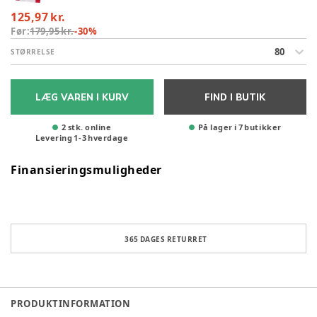
125,97 kr.
Før:
179,95 kr.
-
30
%
80
STØRRELSE
LÆG VAREN I KURV
FIND I BUTIK
2 stk. online
På lager i 7 butikker
Levering
1
-
3
hverdage
Finansieringsmuligheder
365 DAGES RETURRET
PRODUKTINFORMATION