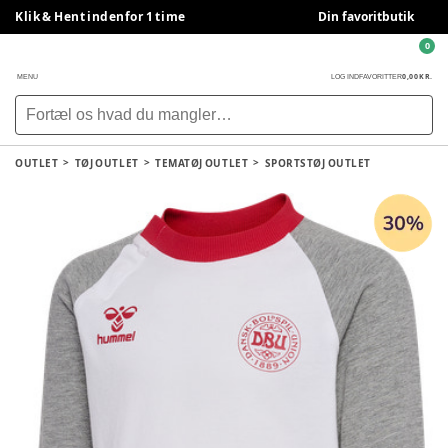
Klik & Hent indenfor 1 time
Din favoritbutik
0
0,00 KR.
MENU
LOG IND
FAVORITTER
OUTLET
TØJ OUTLET
TEMATØJ OUTLET
SPORTSTØJ OUTLET