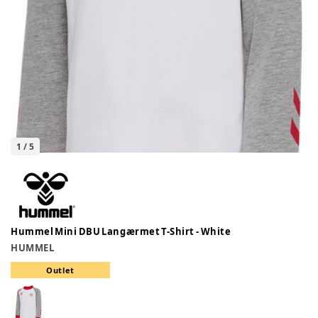
1
/
5
Hummel Mini DBU Langærmet T-Shirt - White
HUMMEL
Outlet