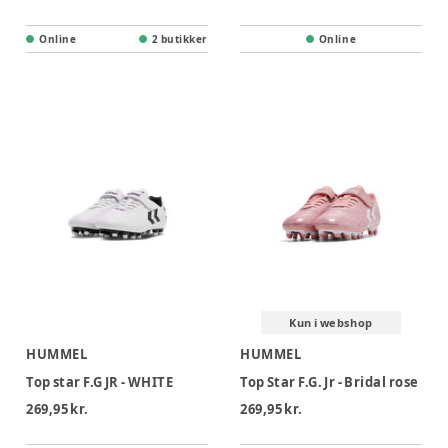
Online
2 butikker
Online
Kun i webshop
HUMMEL
HUMMEL
Top star F.G JR - WHITE
Top Star F.G. Jr - Bridal rose
269,95 kr.
269,95 kr.