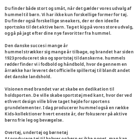
Du finder både stort og småt, når det gælder vores udvalg af
hummel til børn. Vi har ikke kun forskellige former for tøj.
Du finder også forskellige sneakers, der er den ideelle
sportssko til det aktive barn. Tag et kig på vores store udvalg,
og gå på jagt efter dine nye favoritter fra hummel.
Den danske succes i mange år
hummel strækker sig mange år tilbage, og brandet har siden
1923 produceret sko og sportstøj til danskerne. hummels
rødder finder vi i fodbold og håndbold, hvor de gennem en
årrække har leveret det officielle spillertøj til blandt andet
det danske landshold.
Visionen med brandet var at skabe en dedikation til
holdsporten. De ville skabe sportstøj med kant, hvor der ved
ethvert design ville blive taget højde for sportens
grundelementer. I dag producerer hummel også en række
Kids-kollektioner hvert eneste år, der fokuserer på aktive
børns frie leg og bevægelse.
Overtøj, undertøj og børnetøj
At producere tøj til babyer og børn er ikke noget, man kan