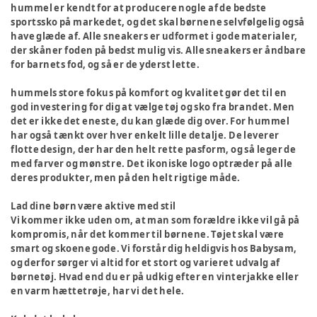
hummel er kendt for at producere nogle af de bedste
sportssko på markedet, og det skal børnene selvfølgelig også
have glæde af. Alle sneakers er udformet i gode materialer,
der skåner foden på bedst mulig vis. Alle sneakers er åndbare
for barnets fod, og så er de yderst lette.
hummels store fokus på komfort og kvalitet gør det til en
god investering for dig at vælge tøj og sko fra brandet. Men
det er ikke det eneste, du kan glæde dig over. For hummel
har også tænkt over hver enkelt lille detalje. De leverer
flotte design, der har den helt rette pasform, og så leger de
med farver og mønstre. Det ikoniske logo optræder på alle
deres produkter, men på den helt rigtige måde.
Lad dine børn være aktive med stil
Vi kommer ikke uden om, at man som forældre ikke vil gå på
kompromis, når det kommer til børnene. Tøjet skal være
smart og skoene gode. Vi forstår dig heldigvis hos Babysam,
og derfor sørger vi altid for et stort og varieret udvalg af
børnetøj. Hvad end du er på udkig efter en vinterjakke eller
en varm hættetrøje, har vi det hele.