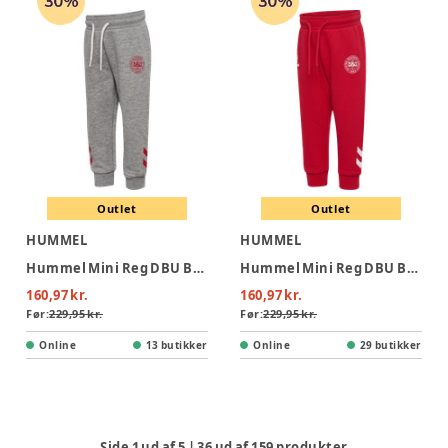
Outlet
Outlet
HUMMEL
HUMMEL
Hummel Mini Reg DBU Bukser - Grey Melange
Hummel Mini Reg DBU Bukser - Tango Red
160,97 kr.
160,97 kr.
Før:
229,95 kr.
Før:
229,95 kr.
Online
13 butikker
Online
29 butikker
Side
1
ud af
5
|
36
ud af
159
produkter