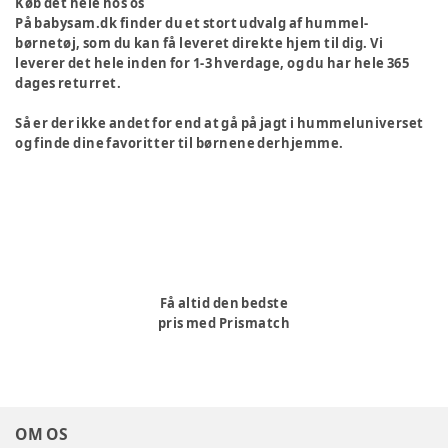
Køb det hele hos os
På babysam.dk finder du et stort udvalg af hummel-
børnetøj, som du kan få leveret direkte hjem til dig. Vi
leverer det hele inden for 1-3 hverdage, og du har hele 365
dages returret.
Så er der ikke andet for end at gå på jagt i hummeluniverset
og finde dine favoritter til børnene derhjemme.
Få altid den bedste
pris med Prismatch
OM OS