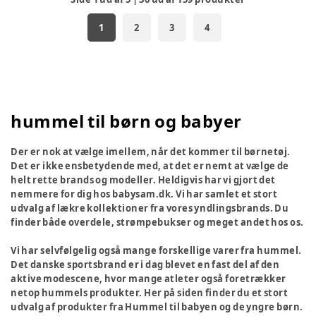
1
2
3
4
hummel til børn og babyer
Der er nok at vælge imellem, når det kommer til børnetøj.
Det er ikke ensbetydende med, at det er nemt at vælge de
helt rette brands og modeller. Heldigvis har vi gjort det
nemmere for dig hos babysam.dk. Vi har samlet et stort
udvalg af lækre kollektioner fra vores yndlingsbrands. Du
finder både overdele, strømpebukser og meget andet hos os.
Vi har selvfølgelig også mange forskellige varer fra hummel.
Det danske sportsbrand er i dag blevet en fast del af den
aktive modescene, hvor mange atleter også foretrækker
netop hummels produkter. Her på siden finder du et stort
udvalg af produkter fra Hummel til babyen og de yngre børn.