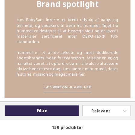
Brand spotlight
Hos BabySam fører vi et bredt udvalg af baby- og
børnetøj og sneakers til børn fra hummel. Tøjet fra
hummel er designet til at bevæge sig i og er lavet i
materialer sertificeret efter OEKO-TEX® 100-
standarden.
hummel er et af de ældste og mest dedikerede
sportsbrandts inden for teamsport. Missionen er, og
har altid været, at opfordre børn i alle aldre til at være
aktive hver eneste dag. Læs mere om hummel, deres
historie, mission og meget mere her.
LÆS MERE OM HUMMEL HER
Filtre
Relevans
159 produkter