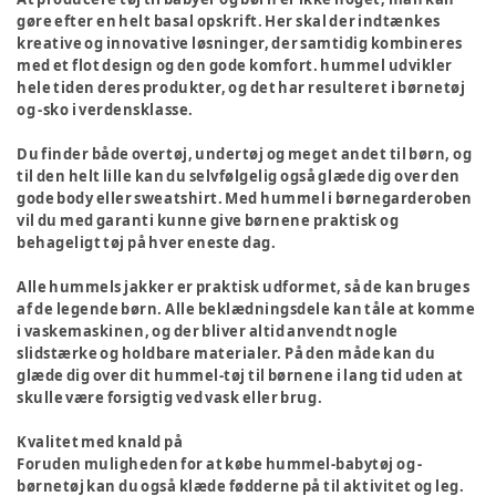
gøre efter en helt basal opskrift. Her skal der indtænkes
kreative og innovative løsninger, der samtidig kombineres
med et flot design og den gode komfort. hummel udvikler
hele tiden deres produkter, og det har resulteret i børnetøj
og -sko i verdensklasse.
Du finder både overtøj, undertøj og meget andet til børn, og
til den helt lille kan du selvfølgelig også glæde dig over den
gode body eller sweatshirt. Med hummel i børnegarderoben
vil du med garanti kunne give børnene praktisk og
behageligt tøj på hver eneste dag.
Alle hummels jakker er praktisk udformet, så de kan bruges
af de legende børn. Alle beklædningsdele kan tåle at komme
i vaskemaskinen, og der bliver altid anvendt nogle
slidstærke og holdbare materialer. På den måde kan du
glæde dig over dit hummel-tøj til børnene i lang tid uden at
skulle være forsigtig ved vask eller brug.
Kvalitet med knald på
Foruden muligheden for at købe hummel-babytøj og -
børnetøj kan du også klæde fødderne på til aktivitet og leg.