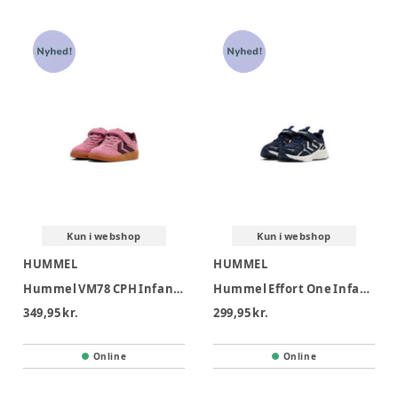
Kun i webshop
Kun i webshop
HUMMEL
HUMMEL
Hummel VM78 CPH Infant Gymnastiksko - Polignac
Hummel Effort One Infant Gymnastiksko - Black Iris
349,95 kr.
299,95 kr.
Online
Online