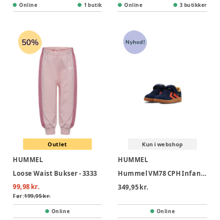
Online
1 butik
Online
3 butikker
Outlet
Kun i webshop
HUMMEL
HUMMEL
Loose Waist Bukser - 3333
Hummel VM78 CPH Infant Gymnastiksko - Black Iris/Multi Colour
99,98 kr.
349,95 kr.
Før:
199,95 kr.
Online
Online