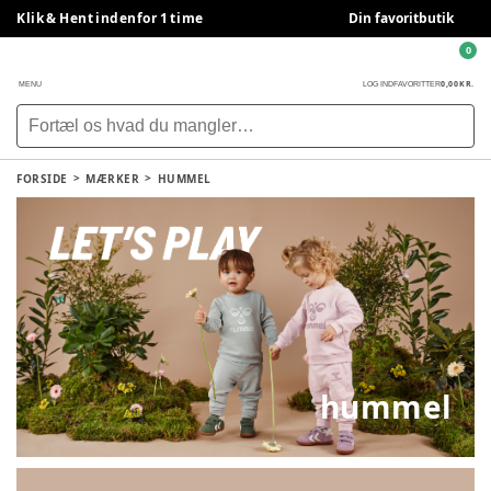
Klik & Hent indenfor 1 time
Din favoritbutik
0
0,00 KR.
MENU
LOG IND
FAVORITTER
FORSIDE
MÆRKER
HUMMEL
hummel