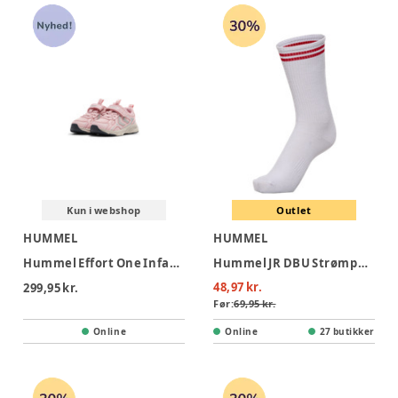
Kun i webshop
Outlet
HUMMEL
HUMMEL
Hummel Effort One Infant Gymnastiksko - Pale Lilac
Hummel JR DBU Strømper - White
48,97 kr.
299,95 kr.
Før:
69,95 kr.
Online
Online
27 butikker