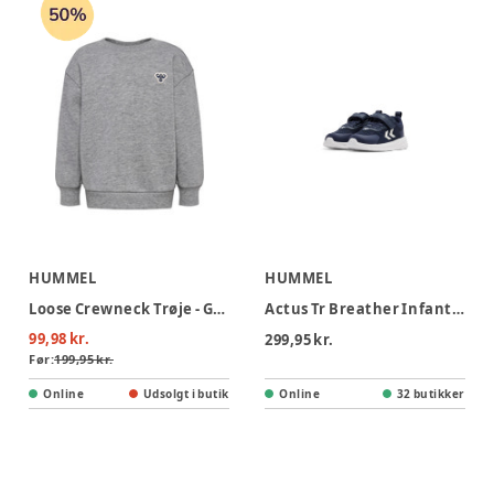
HUMMEL
HUMMEL
Loose Crewneck Trøje - Grey Melange
Actus Tr Breather Infant Gymnastiksko - Black
99,98 kr.
299,95 kr.
Før:
199,95 kr.
Online
Udsolgt i butik
Online
32 butikker