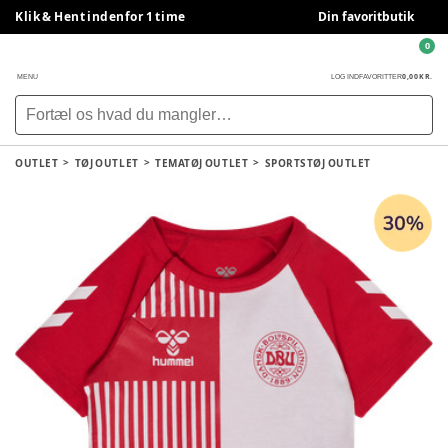
Klik & Hent indenfor 1 time
Din favoritbutik
0
0,00 KR.
MENU
LOG IND
FAVORITTER
OUTLET
TØJ OUTLET
TEMATØJ OUTLET
SPORTSTØJ OUTLET