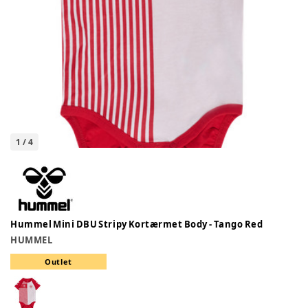
1
/
4
Hummel Mini DBU Stripy Kortærmet Body - Tango Red
HUMMEL
Outlet