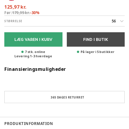
125,97 kr.
Før:
179,95 kr.
-
30
%
56
STØRRELSE
LÆG VAREN I KURV
FIND I BUTIK
7 stk. online
På lager i 5 butikker
Levering
1
-
3
hverdage
Finansieringsmuligheder
365 DAGES RETURRET
PRODUKTINFORMATION