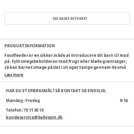
365 DAGES RETURRET
PRODUKTINFORMATION
Foodfeeder er en sikker måde at introducere dit barn til mad
på. Fyld smagsbeholderen med frugt eller bløde grøntsager,
så kan barnet smage på det i sit eget tempo gennem de små
huller. Dette startpakke indeholder 2 foodfeedere samt 2
Læs mere
silikonemundstykker i forskellige størrelser. Feederen er
fremstillet i et ergonomisk korrekt design, som er let for
HAR DU ET SPØRGSMÅL? SÅ KONTAKT OS ENDELIG.
barnet at holde fast i.
Mandag - Fredag
9-16
Specifikationer:
Telefon: 70 11 30 10
Let at skille ad og rengøre
Fri for BPA
kundeservice@babysam.dk
Størrelsesguide: