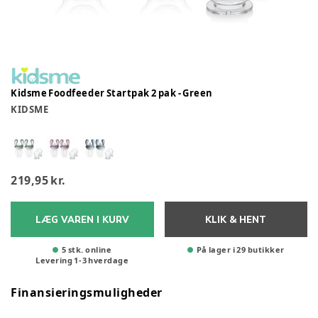
Kidsme Foodfeeder Startpak 2 pak - Green
KIDSME
219,95 kr.
LÆG VAREN I KURV
KLIK & HENT
5 stk. online
På lager i 29 butikker
Levering
1
-
3
hverdage
Finansieringsmuligheder