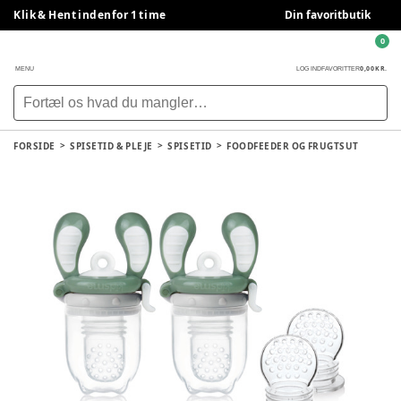
Klik & Hent indenfor 1 time
Din favoritbutik
0
0,00 KR.
MENU
LOG IND
FAVORITTER
FORSIDE
SPISETID & PLEJE
SPISETID
FOODFEEDER OG FRUGTSUT