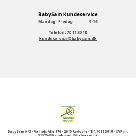
BabySam Kundeservice
Mandag - Fredag
9-16
Telefon: 70 11 30 10
kundeservice@babysam.dk
BabySam A/S
-
Valhøjs Alle 176
-
2610 Rødovre
-
Tlf. 7011 3010
-
CVR nr:
31370450
-
babysam@babysam.dk