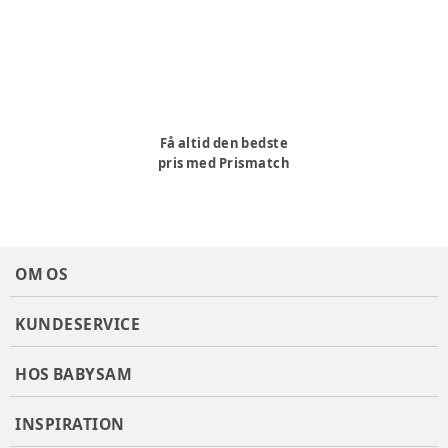
Medium er en lille sut, der kan bruges fra 4 måneder til at
introducere barnet til smagen af frisk frugt uden at de får
for meget i munden
Large er en lidt større sut, der kan bruges fra 6 måneder
til at introducere barnet til endnu flere smagsvarianter
samt til at få lidt mere mad ind
Materiale
:
Silikone
Få altid den bedste
pris med Prismatch
Varenummer:
334610
OM OS
KUNDESERVICE
HOS BABYSAM
INSPIRATION