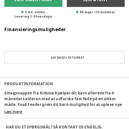
5 stk. online
På lager i 32 butikker
Levering
1
-
3
hverdage
Finansieringsmuligheder
365 DAGES RETURRET
PRODUKTINFORMATION
Smagsnappen fra Kidsme hjælper dit barn allerede fra 4
måneders alderen med at udforske fast føde på en sikker
måde. Food Feeder giver dit barn mulighed for at opleve nye
smagsoplevelser og samtidig få vigtige mineraler og
Læs mere
vitaminer. Mundstykket i silikone findes i 3 størrelser og kan
udskiftes efter behov samt købes som tilbehør. Størrelserne
HAR DU ET SPØRGSMÅL? SÅ KONTAKT OS ENDELIG.
er Small, Medium og Large, tilpasset barnets mundstørrelse