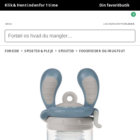
Klik & Hent indenfor 1 time
Din favoritbutik
0
0,00 KR.
MENU
LOG IND
FAVORITTER
FORSIDE
SPISETID & PLEJE
SPISETID
FOODFEEDER OG FRUGTSUT