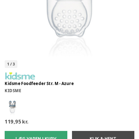
1
/
3
Kidsme Foodfeeder Str. M - Azure
KIDSME
119,95 kr.
LÆG VAREN I KURV
KLIK & HENT