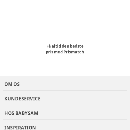
Varenummer:
334615
Få altid den bedste
pris med Prismatch
OM OS
KUNDESERVICE
HOS BABYSAM
INSPIRATION