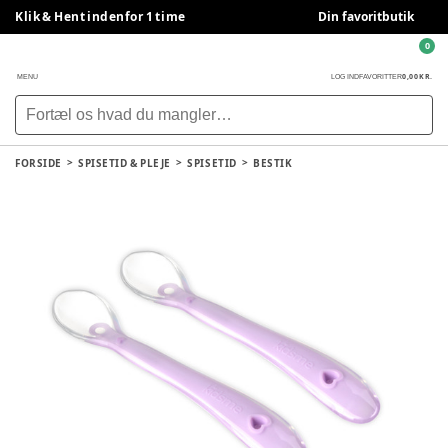
Klik & Hent indenfor 1 time
Din favoritbutik
0
0,00 KR.
MENU
LOG IND
FAVORITTER
FORSIDE
SPISETID & PLEJE
SPISETID
BESTIK