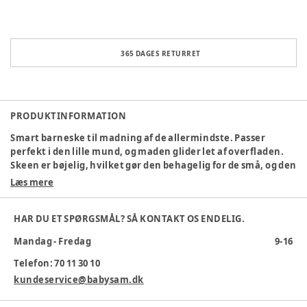
365 DAGES RETURRET
PRODUKTINFORMATION
Smart barneske til madning af de allermindste. Passer
perfekt i den lille mund, og maden glider let af overfladen.
Skeen er bøjelig, hvilket gør den behagelig for de små, og den
har desuden en god længde, så den blandt andet når helt
Læs mere
ned til bunden af babymadsglasset.
Specifikationer:
HAR DU ET SPØRGSMÅL? SÅ KONTAKT OS ENDELIG.
Indeholder 2 stk. pr. pakke
Mandag - Fredag
9-16
Fremstillet af silikone
Telefon: 70 11 30 10
Godkendt til sikker kontakt med fødevarer
Fri for ftalater, BPA og bly
kundeservice@babysam.dk
Materiale
:
Silikone