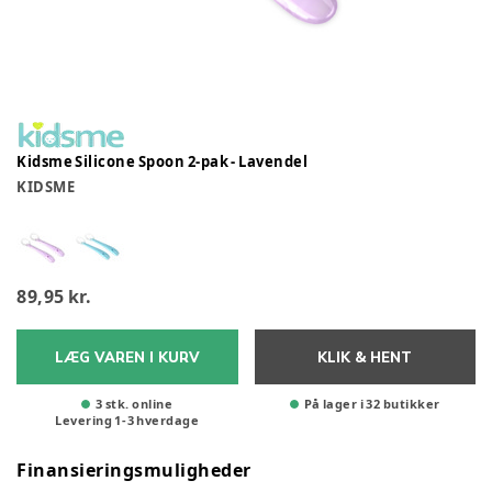
Kidsme Silicone Spoon 2-pak - Lavendel
KIDSME
89,95 kr.
LÆG VAREN I KURV
KLIK & HENT
3 stk. online
På lager i 32 butikker
Levering
1
-
3
hverdage
Finansieringsmuligheder