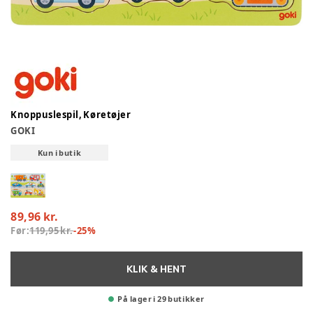
Knoppuslespil, Køretøjer
GOKI
Kun i butik
89,96 kr.
Før:
119,95 kr.
-
25
%
KLIK & HENT
På lager i 29 butikker