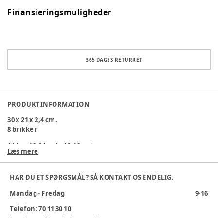
Finansieringsmuligheder
365 DAGES RETURRET
PRODUKTINFORMATION
30 x 21 x 2,4 cm.
8 brikker
Alder
:
18-24 mdr, 12-18 mdr
Læs mere
Varenummer:
355008
HAR DU ET SPØRGSMÅL? SÅ KONTAKT OS ENDELIG.
Mandag - Fredag
9-16
Telefon: 70 11 30 10