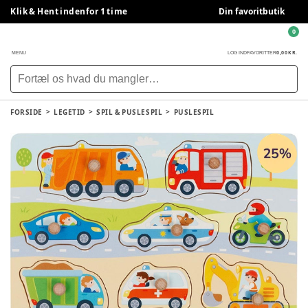
Klik & Hent indenfor 1 time
Din favoritbutik
0
0,00 KR.
MENU
LOG IND
FAVORITTER
FORSIDE
LEGETID
SPIL & PUSLESPIL
PUSLESPIL