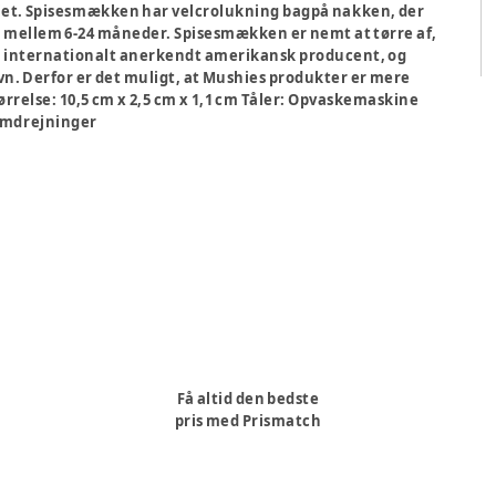
tøjet. Spisesmækken har velcrolukning bagpå nakken, der
rn mellem 6-24 måneder. Spisesmækken er nemt at tørre af,
n internationalt anerkendt amerikansk producent, og
. Derfor er det muligt, at Mushies produkter er mere
ørrelse:
10,5 cm x 2,5 cm x 1,1 cm
Tåler:
Opvaskemaskine
omdrejninger
Få altid den bedste
pris med Prismatch