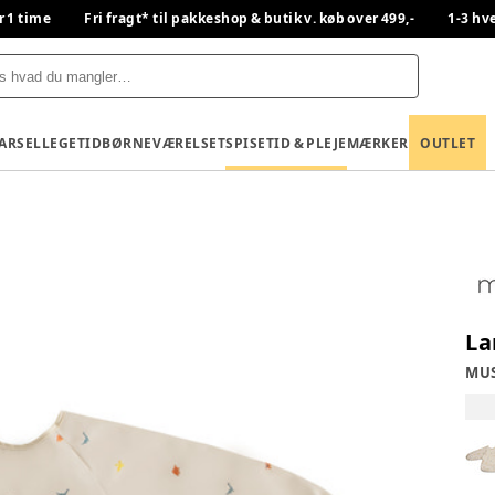
r 1 time
Fri fragt* til pakkeshop & butik v. køb over 499,-
1-3 hv
BARSEL
LEGETID
BØRNEVÆRELSET
SPISETID & PLEJE
MÆRKER
OUTLET
La
MU