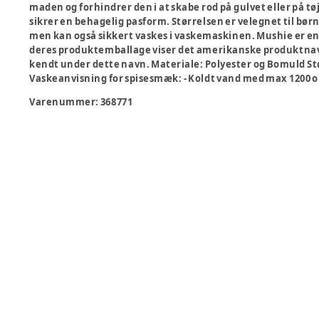
maden og forhindrer den i at skabe rod på gulvet eller på 
sikrer en behagelig pasform. Størrelsen er velegnet til bø
men kan også sikkert vaskes i vaskemaskinen. Mushie er e
deres produktemballage viser det amerikanske produktnavn
kendt under dette navn.
Materiale:
Polyester og Bomuld
St
Vaskeanvisning for spisesmæk:
- Koldt vand med max 1200 
Varenummer:
368771