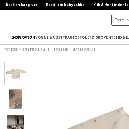
Book en Rådgiver
Bestil din babypakke
Klik & Hent indenfo
INSPIRATION
VOGNE & UDSTYR
AUTOSTOLE
TØJ
SKO
VENTETID & 
FORSIDE
SPISETID & PLEJE
SPISETID
HAGESMÆKKE