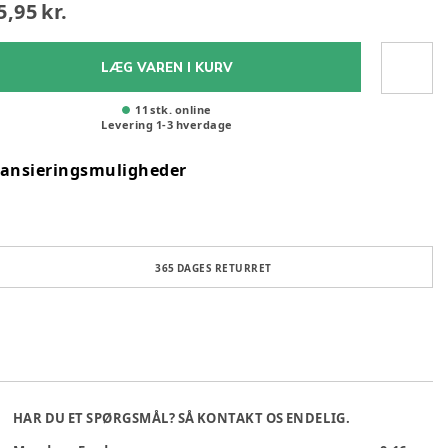
5,95 kr.
LÆG VAREN I KURV
11 stk. online
Levering
1
-
3
hverdage
nansieringsmuligheder
365 DAGES RETURRET
HAR DU ET SPØRGSMÅL? SÅ KONTAKT OS ENDELIG.