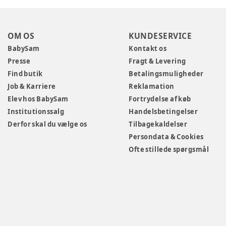
OM OS
KUNDESERVICE
BabySam
Kontakt os
Presse
Fragt & Levering
Find butik
Betalingsmuligheder
Job & Karriere
Reklamation
Elev hos BabySam
Fortrydelse af køb
Institutionssalg
Handelsbetingelser
Derfor skal du vælge os
Tilbagekaldelser
Persondata & Cookies
Ofte stillede spørgsmål