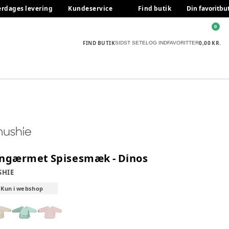
erdages levering
Kundeservice
Find butik
Din favoritbu
0
FIND BUTIK
0,00 KR.
SIDST SETE
LOG IND
FAVORITTER
ngærmet Spisesmæk - Dinos
SHIE
Kun i webshop