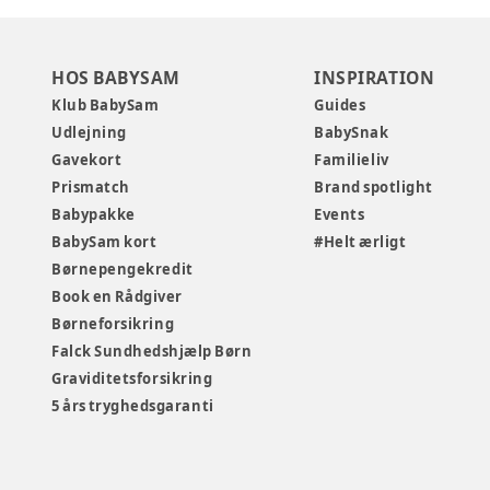
HOS BABYSAM
INSPIRATION
Klub BabySam
Guides
Udlejning
BabySnak
Gavekort
Familieliv
Prismatch
Brand spotlight
Babypakke
Events
BabySam kort
#Helt ærligt
Børnepengekredit
Book en Rådgiver
Børneforsikring
Falck Sundhedshjælp Børn
Graviditetsforsikring
5 års tryghedsgaranti