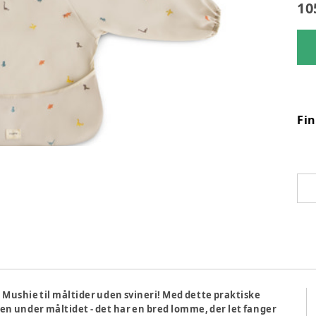
10
Fi
Mushie til måltider uden svineri! Med dette praktiske
n under måltidet - det har en bred lomme, der let fanger