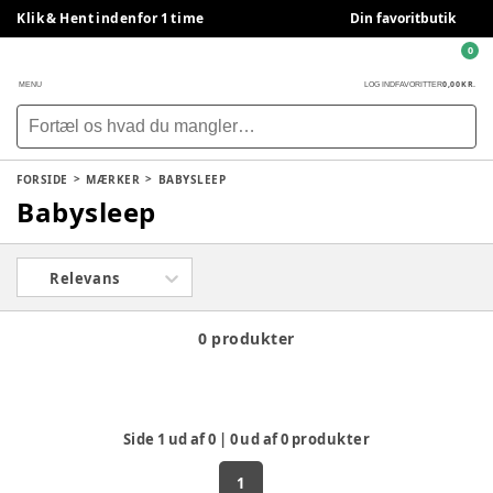
Klik & Hent indenfor 1 time
Din favoritbutik
0
0,00 KR.
MENU
LOG IND
FAVORITTER
FORSIDE
MÆRKER
BABYSLEEP
Babysleep
Relevans
0 produkter
Side
1
ud af
0
|
0
ud af
0
produkter
1