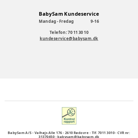
BabySam Kundeservice
Mandag - Fredag
9-16
Telefon: 70 11 30 10
kundeservice@babysam.dk
BabySam A/S
-
Valhøjs Alle 176
-
2610 Rødovre
-
Tlf. 7011 3010
-
CVR nr:
31370450
-
babysam@babysam.dk