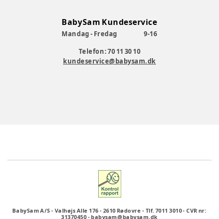
BabySam Kundeservice
Mandag - Fredag
9-16
Telefon: 70 11 30 10
kundeservice@babysam.dk
BabySam A/S
-
Valhøjs Alle 176
-
2610 Rødovre
-
Tlf. 7011 3010
-
CVR nr:
31370450
-
babysam@babysam.dk