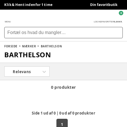
Klik & Hent indenfor 1 time
Din favoritbutik
0
0,00 KR.
MENU
LOG IND
FAVORITTER
FORSIDE
MÆRKER
BARTHELSON
BARTHELSON
Relevans
0 produkter
Side
1
ud af
0
|
0
ud af
0
produkter
1