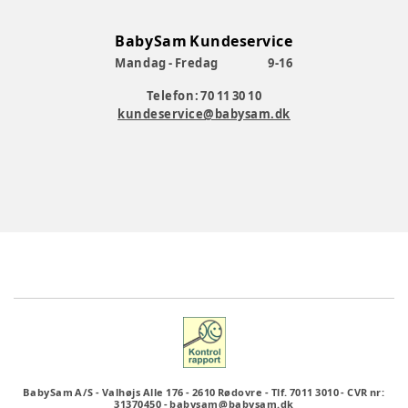
BabySam Kundeservice
Mandag - Fredag
9-16
Telefon: 70 11 30 10
kundeservice@babysam.dk
BabySam A/S
-
Valhøjs Alle 176
-
2610 Rødovre
-
Tlf. 7011 3010
-
CVR nr:
31370450
-
babysam@babysam.dk