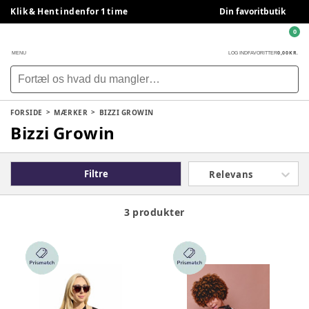
Klik & Hent indenfor 1 time
Din favoritbutik
0
0,00 KR.
MENU
LOG IND
FAVORITTER
FORSIDE
MÆRKER
BIZZI GROWIN
Bizzi Growin
Filtre
Relevans
3 produkter