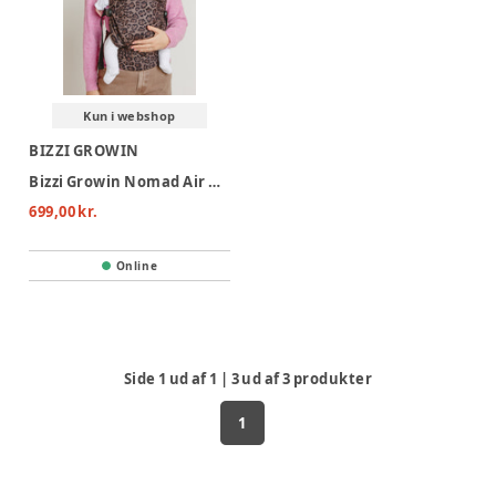
Kun i webshop
BIZZI GROWIN
Bizzi Growin Nomad Air Bæresele - Jaguar
699,00 kr.
Online
Side
1
ud af
1
|
3
ud af
3
produkter
1