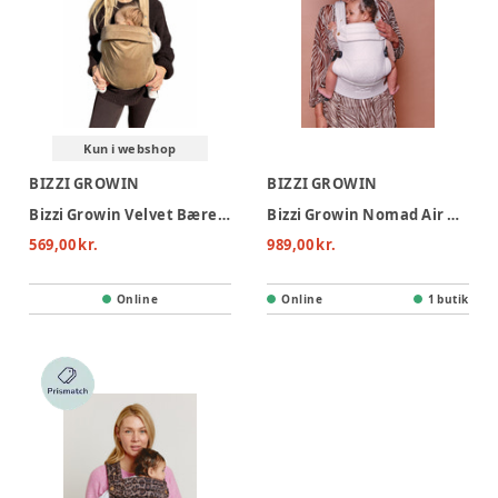
Kun i webshop
BIZZI GROWIN
BIZZI GROWIN
Bizzi Growin Velvet Bæresele - Almondine
Bizzi Growin Nomad Air Bæresele - Gazelle
569,00 kr.
989,00 kr.
Online
Online
1 butik