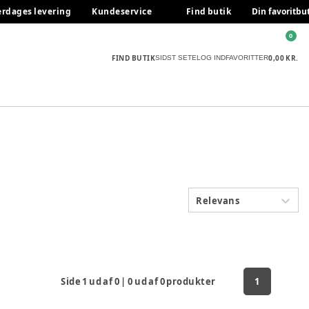
erdages levering
Kundeservice
Find butik
Din favoritbu
0
FIND BUTIK
0,00 KR.
SIDST SETE
LOG IND
FAVORITTER
Relevans
Side
1
ud af
0
|
0
ud af
0
produkter
1