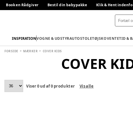
Book en Rådgiver
Bestil din babypakke
Klik & Hent indenfo
INSPIRATION
VOGNE & UDSTYR
AUTOSTOLE
TØJ
SKO
VENTETID & 
FORSIDE
MÆRKER
COVER KIDS
COVER KI
Viser
0
ud af
0
produkter
Vis alle