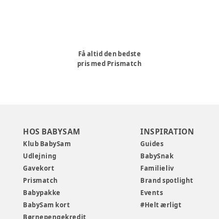
Få altid den bedste
pris med Prismatch
HOS BABYSAM
INSPIRATION
Klub BabySam
Guides
Udlejning
BabySnak
Gavekort
Familieliv
Prismatch
Brand spotlight
Babypakke
Events
BabySam kort
#Helt ærligt
Børnepengekredit