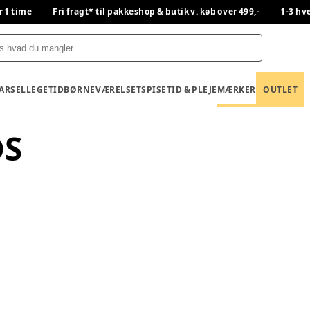
r 1 time
Fri fragt* til pakkeshop & butik v. køb over 499,-
1-3 hv
BARSEL
LEGETID
BØRNEVÆRELSET
SPISETID & PLEJE
MÆRKER
OUTLET
DS