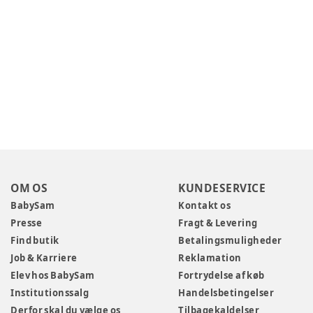
OM OS
KUNDESERVICE
BabySam
Kontakt os
Presse
Fragt & Levering
Find butik
Betalingsmuligheder
Job & Karriere
Reklamation
Elev hos BabySam
Fortrydelse af køb
Institutionssalg
Handelsbetingelser
Derfor skal du vælge os
Tilbagekaldelser