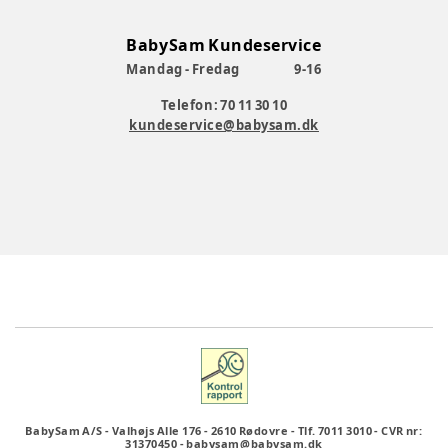
BabySam Kundeservice
Mandag - Fredag
9-16
Telefon: 70 11 30 10
kundeservice@babysam.dk
BabySam A/S
-
Valhøjs Alle 176
-
2610 Rødovre
-
Tlf. 7011 3010
-
CVR nr:
31370450
-
babysam@babysam.dk