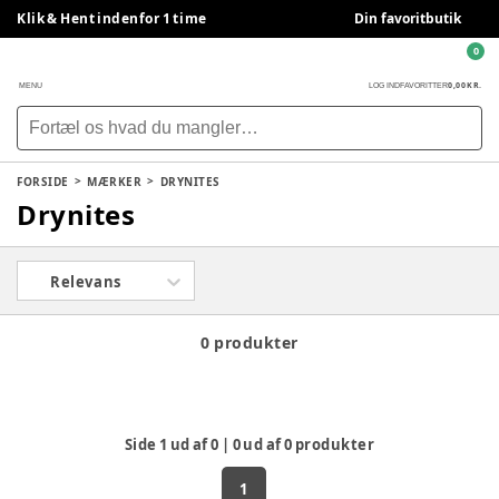
Klik & Hent indenfor 1 time
Din favoritbutik
0
0,00 KR.
MENU
LOG IND
FAVORITTER
FORSIDE
MÆRKER
DRYNITES
Drynites
Relevans
0 produkter
Side
1
ud af
0
|
0
ud af
0
produkter
1