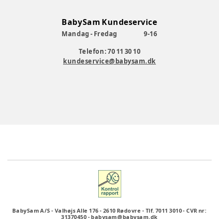
BabySam Kundeservice
Mandag - Fredag
9-16
Telefon: 70 11 30 10
kundeservice@babysam.dk
BabySam A/S
-
Valhøjs Alle 176
-
2610 Rødovre
-
Tlf. 7011 3010
-
CVR nr:
31370450
-
babysam@babysam.dk