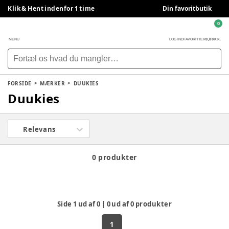
Klik & Hent indenfor 1 time
Din favoritbutik
0
0,00 KR.
MENU
LOG IND
FAVORITTER
FORSIDE
MÆRKER
DUUKIES
Duukies
Relevans
0 produkter
Side
1
ud af
0
|
0
ud af
0
produkter
1