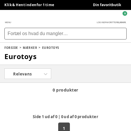
Klik & Hent indenfor 1 time
Din favoritbutik
0
0,00 KR.
MENU
LOG IND
FAVORITTER
FORSIDE
MÆRKER
EUROTOYS
Eurotoys
Relevans
0 produkter
Side
1
ud af
0
|
0
ud af
0
produkter
1