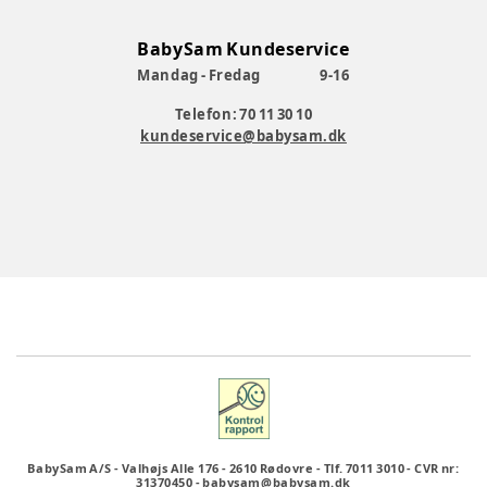
BabySam Kundeservice
Mandag - Fredag
9-16
Telefon: 70 11 30 10
kundeservice@babysam.dk
BabySam A/S
-
Valhøjs Alle 176
-
2610 Rødovre
-
Tlf. 7011 3010
-
CVR nr:
31370450
-
babysam@babysam.dk