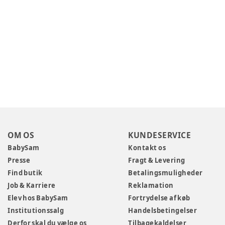
OM OS
KUNDESERVICE
BabySam
Kontakt os
Presse
Fragt & Levering
Find butik
Betalingsmuligheder
Job & Karriere
Reklamation
Elev hos BabySam
Fortrydelse af køb
Institutionssalg
Handelsbetingelser
Derfor skal du vælge os
Tilbagekaldelser