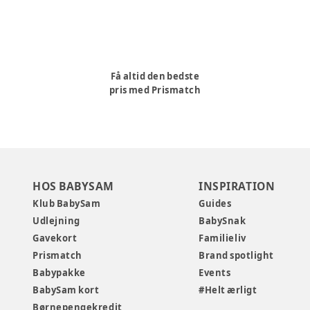
Få altid den bedste
pris med Prismatch
HOS BABYSAM
INSPIRATION
Klub BabySam
Guides
Udlejning
BabySnak
Gavekort
Familieliv
Prismatch
Brand spotlight
Babypakke
Events
BabySam kort
#Helt ærligt
Børnepengekredit