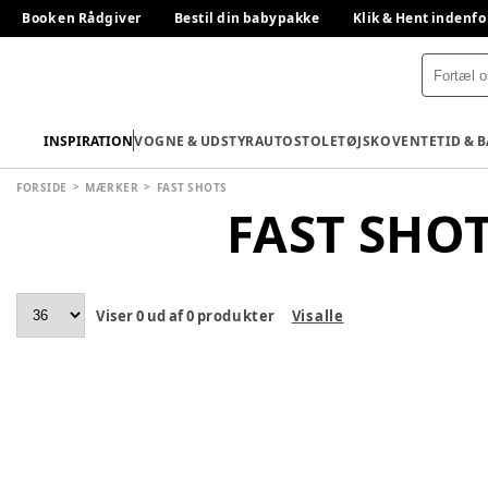
Book en Rådgiver
Bestil din babypakke
Klik & Hent indenfo
INSPIRATION
VOGNE & UDSTYR
AUTOSTOLE
TØJ
SKO
VENTETID & 
FORSIDE
MÆRKER
FAST SHOTS
FAST SHO
Viser
0
ud af
0
produkter
Vis alle