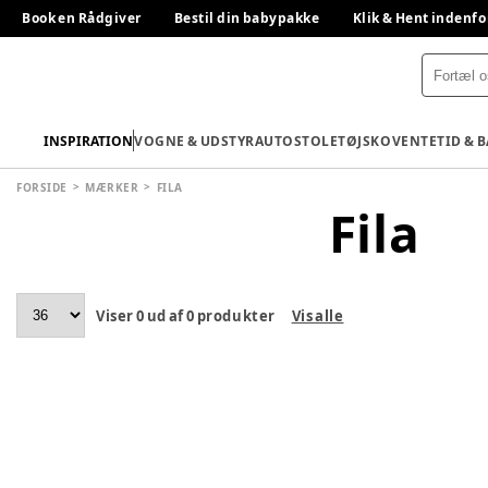
Book en Rådgiver
Bestil din babypakke
Klik & Hent indenfo
INSPIRATION
VOGNE & UDSTYR
AUTOSTOLE
TØJ
SKO
VENTETID & 
FORSIDE
MÆRKER
FILA
Fila
Viser
0
ud af
0
produkter
Vis alle