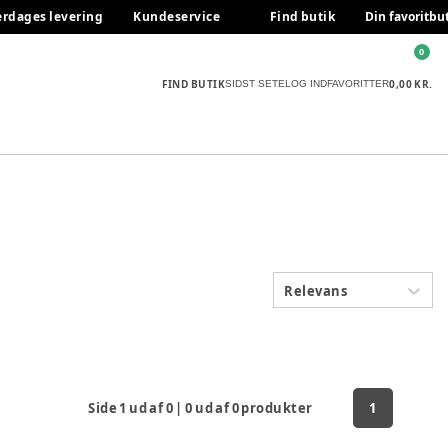
erdages levering
Kundeservice
Find butik
Din favoritbu
0
FIND BUTIK
0,00 KR.
SIDST SETE
LOG IND
FAVORITTER
Relevans
Side
1
ud af
0
|
0
ud af
0
produkter
1