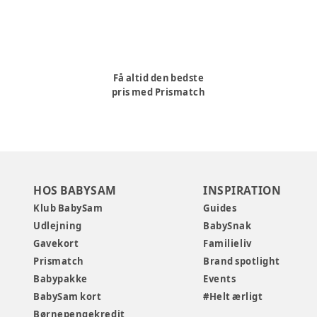
Få altid den bedste
pris med Prismatch
HOS BABYSAM
INSPIRATION
Klub BabySam
Guides
Udlejning
BabySnak
Gavekort
Familieliv
Prismatch
Brand spotlight
Babypakke
Events
BabySam kort
#Helt ærligt
Børnepengekredit