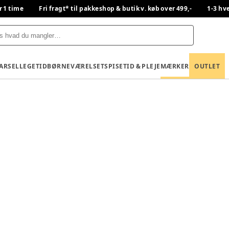
r 1 time
Fri fragt* til pakkeshop & butik v. køb over 499,-
1-3 hv
BARSEL
LEGETID
BØRNEVÆRELSET
SPISETID & PLEJE
MÆRKER
OUTLET