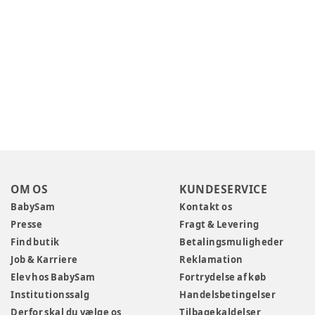
OM OS
KUNDESERVICE
BabySam
Kontakt os
Presse
Fragt & Levering
Find butik
Betalingsmuligheder
Job & Karriere
Reklamation
Elev hos BabySam
Fortrydelse af køb
Institutionssalg
Handelsbetingelser
Derfor skal du vælge os
Tilbagekaldelser