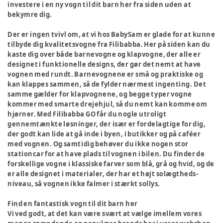
investere i en ny vogn til dit barn her fra siden uden at
bekymre dig.
Der er ingen tvivl om, at vi hos BabySam er glade for at kunne
tilbyde dig kvalitetsvogne fra Filibabba. Her på siden kan du
kaste dig over både barnevogne og klapvogne, der alle er
designet i funktionelle designs, der gør det nemt at have
vognen med rundt. Barnevognene er små og praktiske og
kan klappes sammen, så de fylder nærmest ingenting. Det
samme gælder for klapvognene, og begge typer vogne
kommer med smarte drejehjul, så du nemt kan komme om
hjørner. Med Filibabba GO får du nogle utroligt
gennemtænkte løsninger, der især er fordelagtige for dig,
der godt kan lide at gå inde i byen, i butikker og på caféer
med vognen. Og samtidig behøver du ikke nogen stor
stationcar for at have plads til vognen i bilen. Du finder de
forskellige vogne i klassiske farver som blå, grå og hvid, og de
er alle designet i materialer, der har et højt solægtheds-
niveau, så vognen ikke falmer i stærkt sollys.
Find en fantastisk vogn til dit barn her
Vi ved godt, at det kan være svært at vælge imellem vores