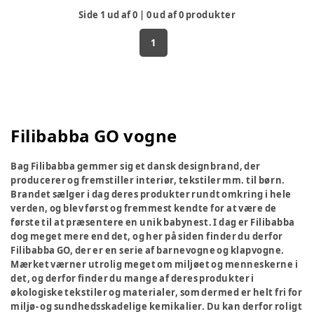
Side
1
ud af
0
|
0
ud af
0
produkter
1
Filibabba GO vogne
Bag Filibabba gemmer sig et dansk designbrand, der
producerer og fremstiller interiør, tekstiler mm. til børn.
Brandet sælger i dag deres produkter rundt omkring i hele
verden, og blev først og fremmest kendte for at være de
første til at præsentere en unik babynest. I dag er Filibabba
dog meget mere end det, og her på siden finder du derfor
Filibabba GO, der er en serie af barnevogne og klapvogne.
Mærket værner utrolig meget om miljøet og menneskerne i
det, og derfor finder du mange af deres produkter i
økologiske tekstiler og materialer, som dermed er helt fri for
miljø- og sundhedsskadelige kemikalier. Du kan derfor roligt