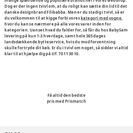
mange spændende og populære brands her i vores webshop.
Dog er der ingen tvivl om, at du roligt kan sætte din lid til det
danske designbrand Filibabba. Men er du stadig i tvivl, så er
du velkommen til at kigge forbi vores
kategori med vogne
,
hvor du kan se nærmere på alle vores varer inden for
kategorien. Uanset hvad du falder for, så får du hos BabySam
levering på kun 1-3 hverdage, samt hele 365 dages
landsdækkende bytteservice, hvis du mod forventning
skulle fortryde dit køb. Er du i tvivl om noget, så sidder vi altid
klar til at hjælpe dig på tlf. 70 11 30 10.
Få altid den bedste
pris med Prismatch