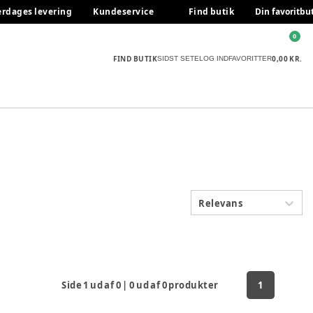
erdages levering
Kundeservice
Find butik
Din favoritbu
0
FIND BUTIK
0,00 KR.
SIDST SETE
LOG IND
FAVORITTER
Relevans
Side
1
ud af
0
|
0
ud af
0
produkter
1