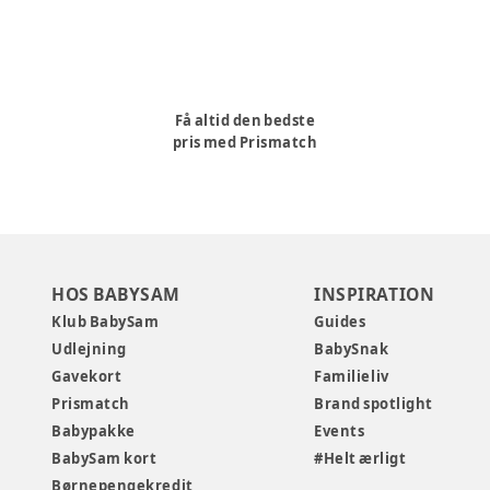
Få altid den bedste
pris med Prismatch
HOS BABYSAM
INSPIRATION
Klub BabySam
Guides
Udlejning
BabySnak
Gavekort
Familieliv
Prismatch
Brand spotlight
Babypakke
Events
BabySam kort
#Helt ærligt
Børnepengekredit