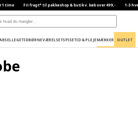
r 1 time
Fri fragt* til pakkeshop & butik v. køb over 499,-
1-3 hv
BARSEL
LEGETID
BØRNEVÆRELSET
SPISETID & PLEJE
MÆRKER
OUTLET
obe