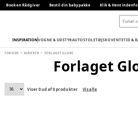
Book en Rådgiver
Bestil din babypakke
Klik & Hent indenfo
INSPIRATION
VOGNE & UDSTYR
AUTOSTOLE
TØJ
SKO
VENTETID & 
FORSIDE
MÆRKER
FORLAGET GLOBE
Forlaget Gl
Viser
0
ud af
0
produkter
Vis alle