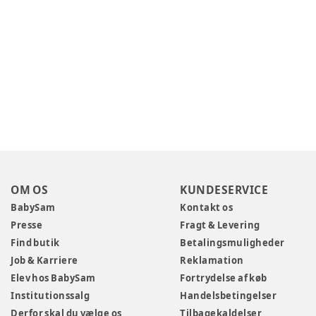
OM OS
KUNDESERVICE
BabySam
Kontakt os
Presse
Fragt & Levering
Find butik
Betalingsmuligheder
Job & Karriere
Reklamation
Elev hos BabySam
Fortrydelse af køb
Institutionssalg
Handelsbetingelser
Derfor skal du vælge os
Tilbagekaldelser