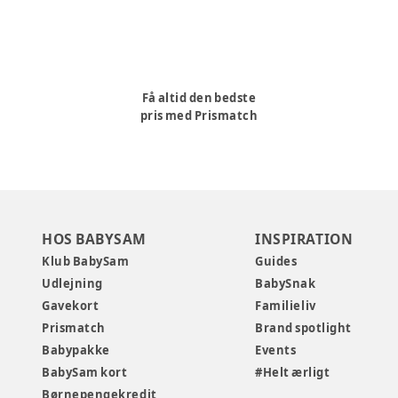
Få altid den bedste
pris med Prismatch
HOS BABYSAM
INSPIRATION
Klub BabySam
Guides
Udlejning
BabySnak
Gavekort
Familieliv
Prismatch
Brand spotlight
Babypakke
Events
BabySam kort
#Helt ærligt
Børnepengekredit