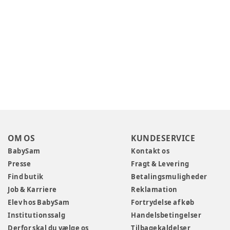
OM OS
KUNDESERVICE
BabySam
Kontakt os
Presse
Fragt & Levering
Find butik
Betalingsmuligheder
Job & Karriere
Reklamation
Elev hos BabySam
Fortrydelse af køb
Institutionssalg
Handelsbetingelser
Derfor skal du vælge os
Tilbagekaldelser