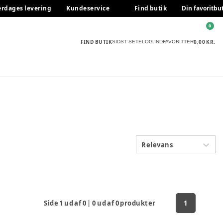
erdages levering
Kundeservice
Find butik
Din favoritbu
0
FIND BUTIK
0,00 KR.
SIDST SETE
LOG IND
FAVORITTER
Relevans
Side
1
ud af
0
|
0
ud af
0
produkter
1