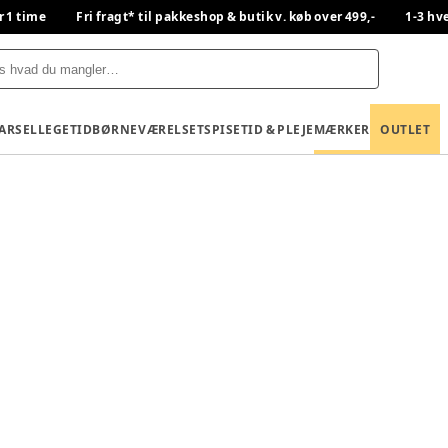
r 1 time
Fri fragt* til pakkeshop & butik v. køb over 499,-
1-3 hv
BARSEL
LEGETID
BØRNEVÆRELSET
SPISETID & PLEJE
MÆRKER
OUTLET