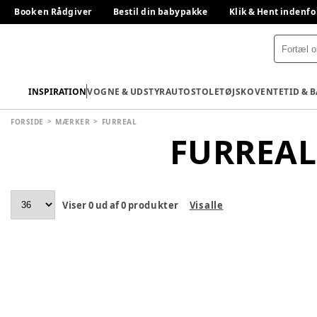
Book en Rådgiver
Bestil din babypakke
Klik & Hent indenfo
INSPIRATION
VOGNE & UDSTYR
AUTOSTOLE
TØJ
SKO
VENTETID & 
FORSIDE
MÆRKER
FURREAL
FURREAL
Viser
0
ud af
0
produkter
Vis alle