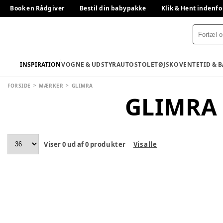
Book en Rådgiver
Bestil din babypakke
Klik & Hent indenfo
INSPIRATION
VOGNE & UDSTYR
AUTOSTOLE
TØJ
SKO
VENTETID & 
FORSIDE
MÆRKER
GLIMRA
GLIMRA
Viser
0
ud af
0
produkter
Vis alle