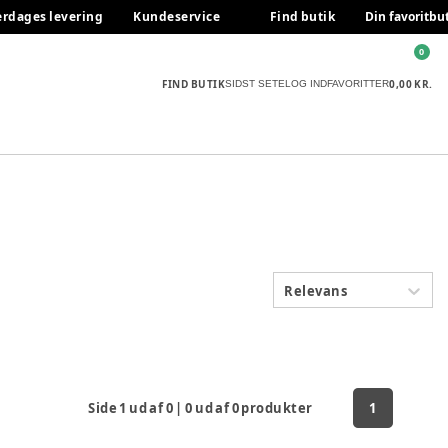
erdages levering
Kundeservice
Find butik
Din favoritbu
0
FIND BUTIK
0,00 KR.
SIDST SETE
LOG IND
FAVORITTER
Relevans
Side
1
ud af
0
|
0
ud af
0
produkter
1