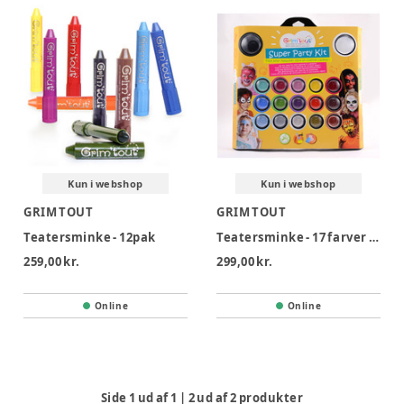
Kun i webshop
Kun i webshop
GRIM TOUT
GRIM TOUT
Teatersminke - 12pak
Teatersminke - 17 farver - Super Party Kit
259,00 kr.
299,00 kr.
Online
Online
Side
1
ud af
1
|
2
ud af
2
produkter