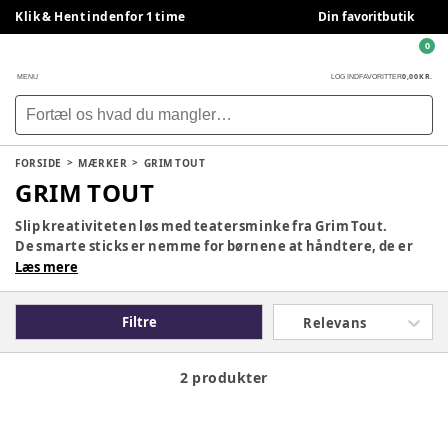
Klik & Hent indenfor 1 time
Din favoritbutik
0
0,00 KR.
MENU
LOG IND
FAVORITTER
FORSIDE
MÆRKER
GRIM TOUT
GRIM TOUT
Slip kreativiteten løs med teatersminke fra Grim Tout.
De smarte sticks er nemme for børnene at håndtere, de er
uden duft og så fedter de ikke.
Læs mere
Grimsticks er produceret i Europa, og er helt fri for
parabener. Produkter er i fuld overensstemmelse med de
Filtre
Relevans
kosmetik-standarder og er CE-certificeret.
2 produkter