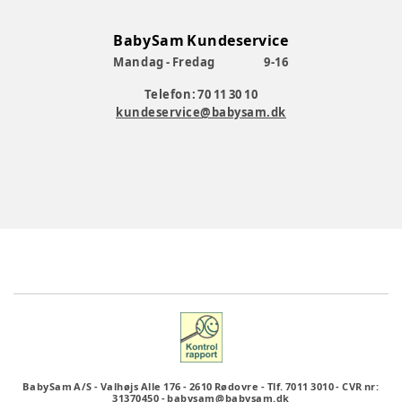
BabySam Kundeservice
Mandag - Fredag
9-16
Telefon: 70 11 30 10
kundeservice@babysam.dk
BabySam A/S
-
Valhøjs Alle 176
-
2610 Rødovre
-
Tlf. 7011 3010
-
CVR nr:
31370450
-
babysam@babysam.dk