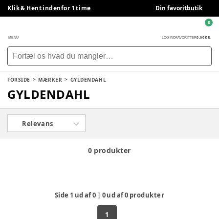
Klik & Hent indenfor 1 time
Din favoritbutik
0
0,00 KR.
MENU
LOG IND
FAVORITTER
FORSIDE
MÆRKER
GYLDENDAHL
GYLDENDAHL
Relevans
0 produkter
Side
1
ud af
0
|
0
ud af
0
produkter
1