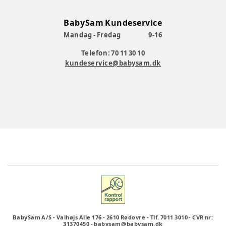
BabySam Kundeservice
Mandag - Fredag
9-16
Telefon: 70 11 30 10
kundeservice@babysam.dk
BabySam A/S
-
Valhøjs Alle 176
-
2610 Rødovre
-
Tlf. 7011 3010
-
CVR nr:
31370450
-
babysam@babysam.dk