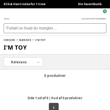
Klik & Hent indenfor 1 time
Din favoritbutik
0
0,00 KR.
MENU
LOG IND
FAVORITTER
FORSIDE
MÆRKER
I'M TOY
I'M TOY
Relevans
0 produkter
Side
1
ud af
0
|
0
ud af
0
produkter
1