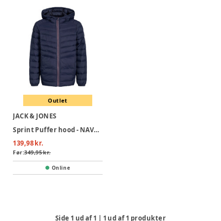
Outlet
JACK & JONES
Sprint Puffer hood - NAVYBLAZER
139,98 kr.
Før:
349,95 kr.
Online
Side
1
ud af
1
|
1
ud af
1
produkter