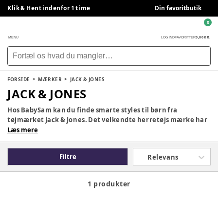
Klik & Hent indenfor 1 time
Din favoritbutik
0
0,00 KR.
MENU
LOG IND
FAVORITTER
FORSIDE
MÆRKER
JACK & JONES
JACK & JONES
Hos BabySam kan du finde smarte styles til børn fra
tøjmærket Jack & Jones. Det velkendte herretøjs mærke har
skabt tøj i størrelse 98 - 128 så dit barn også kan klæde sig
Læs mere
smart på. Se udvalget af bukser, bluser og trøjer fra Jack &
Jones Junior her hos BabySam.
Filtre
Relevans
1 produkter