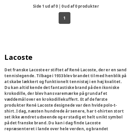
Side
1
ud af
0
|
0
ud af
0
produkter
1
Lacoste
Det franske Lacoste er stiftet af René Lacoste, der er en sand
tennislegende. Tilbage i 1933 blev brandet til med henblik på
at skabe lækkert og funktionelt tennistøj i en høj kvalitet.
Du kan altid kende det fantastiske brand på den ikoniske
krokodille, der blev hans varemærke på grund af et
væddemål over en krokodillekuffert. Et af de første
produkter René Lacoste designede var den hvide polo-t-
shirt. I dag, næsten hundrede år senere, har t-shirten stort
set ikke ændret udseende og er stadig et helt unikt symbol
på det franske brand. Du kan i dag finde Lacoste
repræsenteret i lande over hele verden, og brandet