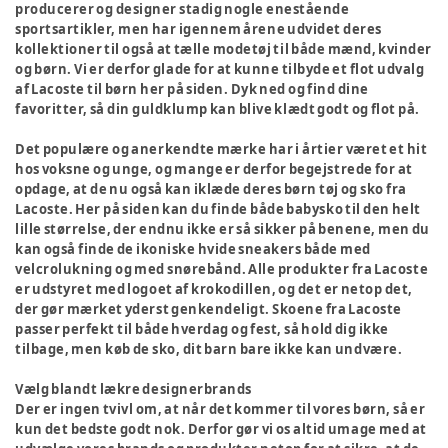
producerer og designer stadig nogle enestående
sportsartikler, men har igennem årene udvidet deres
kollektioner til også at tælle modetøj til både mænd, kvinder
og børn. Vi er derfor glade for at kunne tilbyde et flot udvalg
af Lacoste til børn her på siden. Dyk ned og find dine
favoritter, så din guldklump kan blive klædt godt og flot på.
Det populære og anerkendte mærke har i årtier været et hit
hos voksne og unge, og mange er derfor begejstrede for at
opdage, at de nu også kan iklæde deres børn tøj og sko fra
Lacoste. Her på siden kan du finde både babysko til den helt
lille størrelse, der endnu ikke er så sikker på benene, men du
kan også finde de ikoniske hvide sneakers både med
velcrolukning og med snørebånd. Alle produkter fra Lacoste
er udstyret med logoet af krokodillen, og det er netop det,
der gør mærket yderst genkendeligt. Skoene fra Lacoste
passer perfekt til både hverdag og fest, så hold dig ikke
tilbage, men køb de sko, dit barn bare ikke kan undvære.
Vælg blandt lækre designerbrands
Der er ingen tvivl om, at når det kommer til vores børn, så er
kun det bedste godt nok. Derfor gør vi os altid umage med at