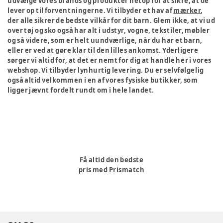
udvælge vores brands og produkter netop for at sikre, at de
lever op til forventningerne. Vi tilbyder et hav af
mærker
,
der alle sikrer de bedste vilkår for dit barn. Glem ikke, at vi ud
over tøj og sko også har alt i udstyr, vogne, tekstiler, møbler
og så videre, som er helt uundværlige, når du har et barn,
eller er ved at gøre klar til den lilles ankomst. Yderligere
sørger vi altid for, at det er nemt for dig at handle her i vores
webshop. Vi tilbyder lynhurtig levering. Du er selvfølgelig
også altid velkommen i en af vores fysiske butikker, som
ligger jævnt fordelt rundt om i hele landet.
Få altid den bedste
pris med Prismatch