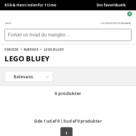
Klik & Hent indenfor 1 time
Din favoritbutik
0
0,00 KR.
MENU
LOG IND
FAVORITTER
FORSIDE
MÆRKER
LEGO BLUEY
LEGO BLUEY
Relevans
0 produkter
Side
1
ud af
0
|
0
ud af
0
produkter
1