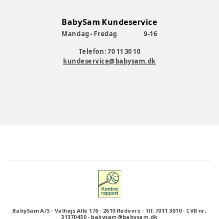
BabySam Kundeservice
Mandag - Fredag
9-16
Telefon: 70 11 30 10
kundeservice@babysam.dk
BabySam A/S
-
Valhøjs Alle 176
-
2610 Rødovre
-
Tlf. 7011 3010
-
CVR nr:
31370450
-
babysam@babysam.dk