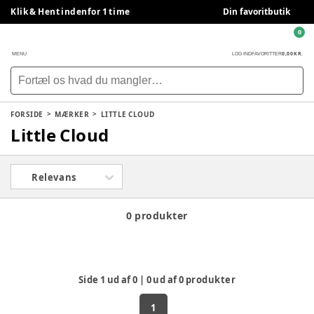
Klik & Hent indenfor 1 time
Din favoritbutik
0
0,00 KR.
MENU
LOG IND
FAVORITTER
FORSIDE
MÆRKER
LITTLE CLOUD
Little Cloud
Relevans
0 produkter
Side
1
ud af
0
|
0
ud af
0
produkter
1