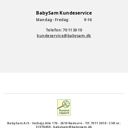
BabySam Kundeservice
Mandag - Fredag
9-16
Telefon: 70 11 30 10
kundeservice@babysam.dk
BabySam A/S
-
Valhøjs Alle 176
-
2610 Rødovre
-
Tlf. 7011 3010
-
CVR nr:
31370450
-
babysam@babysam.dk