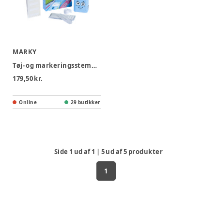
MARKY
Tøj- og markeringsstempel lyseblå
179,50 kr.
Online
29 butikker
Side
1
ud af
1
|
5
ud af
5
produkter
1