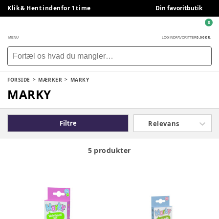
Klik & Hent indenfor 1 time
Din favoritbutik
0
0,00 KR.
MENU
LOG IND
FAVORITTER
FORSIDE
MÆRKER
MARKY
MARKY
Filtre
Relevans
5 produkter