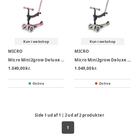
Kun i webshop
Kun i webshop
MICRO
MICRO
Micro Mini2grow Deluxe Magic LED 2.0 - Dusty Rose
Micro Mini2grow Deluxe Magic LED 2.0 - Olive Sage
1.049,00 kr.
1.049,00 kr.
Online
Online
Side
1
ud af
1
|
2
ud af
2
produkter
1