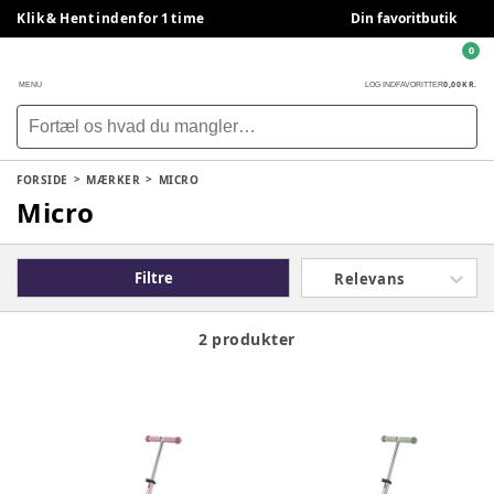
Klik & Hent indenfor 1 time
Din favoritbutik
0
0,00 KR.
MENU
LOG IND
FAVORITTER
FORSIDE
MÆRKER
MICRO
Micro
Filtre
Relevans
2 produkter