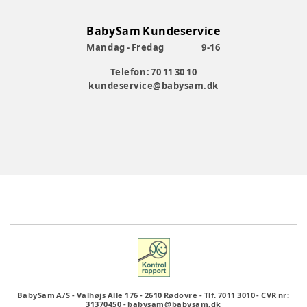
BabySam Kundeservice
Mandag - Fredag
9-16
Telefon: 70 11 30 10
kundeservice@babysam.dk
BabySam A/S
-
Valhøjs Alle 176
-
2610 Rødovre
-
Tlf. 7011 3010
-
CVR nr:
31370450
-
babysam@babysam.dk