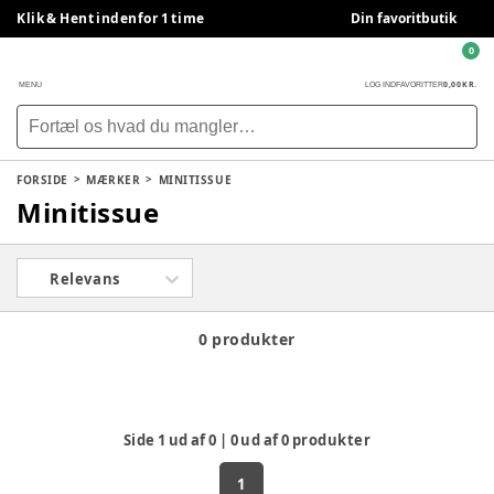
Klik & Hent indenfor 1 time
Din favoritbutik
0
0,00 KR.
MENU
LOG IND
FAVORITTER
FORSIDE
MÆRKER
MINITISSUE
Minitissue
Relevans
0 produkter
Side
1
ud af
0
|
0
ud af
0
produkter
1