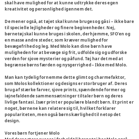
skal have mulighed for at kunne udtrykke deres egen
kreativitet og personlighed igennem det.
De mener også, at tøjet skal kunne bruges og gås i – ikke bare
til specielle lejligheder og finere begivenheder. Nej,
børnetøj skal kunne bruges i skolen, derhjemme, SFO’en og
en masse andre steder, som kræver mulighed for
bevægefrihed og leg. Med Molo kan dine børn have
muligheden for at bevæge sig frit, udfolde sig og udforske
verden for sjove mysterier og påfund. Tøj har det med at
begrænse børns færden og nysgerrighed – Ikke med Molo.
Man kan tydelig fornemme dette glimt og charmefaktor,
som Molos kollektioner og designs er storbruger af. Deres
brug af stærke farver, sjove prints, spændende former og
iøjnefaldende sammensætninger tiltaler børn og deres
livlige fantasi. Især print er populære blandt børn. Et print er
noget, børnene kan relatere sig til, hvilket forklarer
populariteten, men også børns kærlighed til netop det
design.
Vores børn fortjener Molo