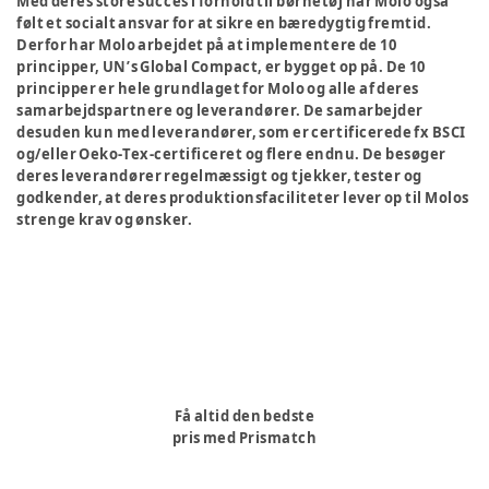
Med deres store succes i forhold til børnetøj har Molo også
følt et socialt ansvar for at sikre en bæredygtig fremtid.
Derfor har Molo arbejdet på at implementere de 10
principper, UN’s Global Compact, er bygget op på. De 10
principper er hele grundlaget for Molo og alle af deres
samarbejdspartnere og leverandører. De samarbejder
desuden kun med leverandører, som er certificerede fx BSCI
og/eller Oeko-Tex-certificeret og flere endnu. De besøger
deres leverandører regelmæssigt og tjekker, tester og
godkender, at deres produktionsfaciliteter lever op til Molos
strenge krav og ønsker.
Få altid den bedste
pris med Prismatch