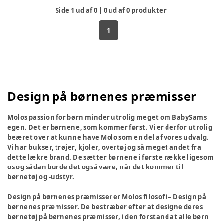
Side
1
ud af
0
|
0
ud af
0
produkter
1
Design på børnenes præmisser
Molos passion for børn minder utrolig meget om BabySams
egen. Det er børnene, som kommer først. Vi er derfor utrolig
beæret over at kunne have Molo som en del af vores udvalg.
Vi har bukser, trøjer, kjoler, overtøj og så meget andet fra
dette lækre brand. De sætter børnene i første række ligesom
os og sådan burde det også være, når det kommer til
børnetøj og -udstyr.
Design på børnenes præmisser er Molos filosofi – Design på
børnenes præmisser. De bestræber efter at designe deres
børnetøj på børnenes præmisser, i den forstand at alle børn