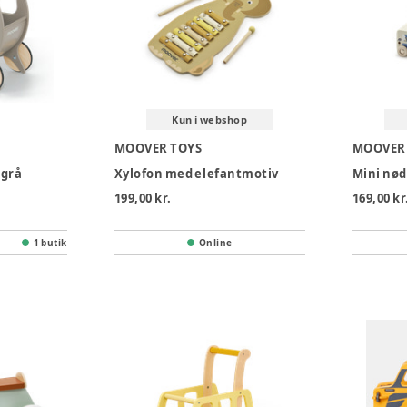
Kun i webshop
MOOVER TOYS
MOOVER
 grå
Xylofon med elefantmotiv
Mini nød
199,00 kr.
169,00 kr
1 butik
Online