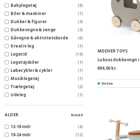
Babylegetøj
(
8
)
Biler & maskiner
(
1
)
Dukker & figurer
(
3
)
Dukkevogne & senge
(
3
)
Gåvogne & aktivitetsborde
(
6
)
Kreativ leg
(
1
)
MOOVER TOYS
Legetid
(
14
)
Luksus dukkevogn i
Legetøjsbiler
(
1
)
699,00 kr.
Løbecykler & cykler
(
1
)
Musiklegetøj
(
1
)
Online
Trælegetøj
(
2
)
Udeleg
(
1
)
ALDER
Nulstil
12-18 mdr
(
4
)
18-24 mdr
(
12
)