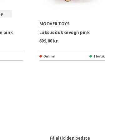
op
MOOVER TOYS
n pink
Luksus dukkevogn pink
699,00 kr.
Online
1 butik
Få altid den bedste