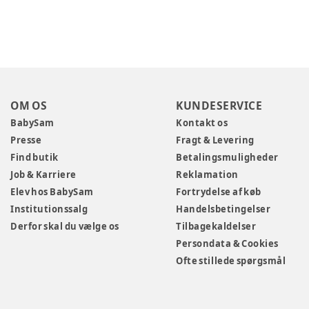
OM OS
KUNDESERVICE
BabySam
Kontakt os
Presse
Fragt & Levering
Find butik
Betalingsmuligheder
Job & Karriere
Reklamation
Elev hos BabySam
Fortrydelse af køb
Institutionssalg
Handelsbetingelser
Derfor skal du vælge os
Tilbagekaldelser
Persondata & Cookies
Ofte stillede spørgsmål