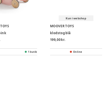
Kun i webshop
 TOYS
MOOVER TOYS
pink
klodstog blå
.
199,00 kr.
1 butik
Online