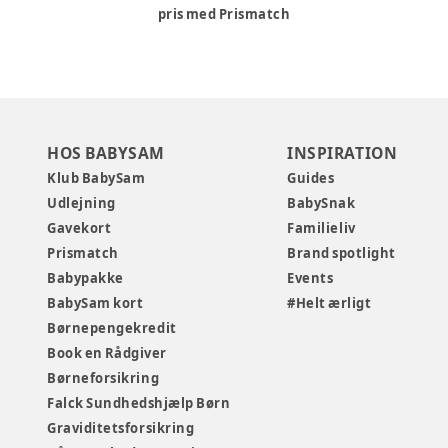
pris med Prismatch
HOS BABYSAM
INSPIRATION
Klub BabySam
Guides
Udlejning
BabySnak
Gavekort
Familieliv
Prismatch
Brand spotlight
Babypakke
Events
BabySam kort
#Helt ærligt
Børnepengekredit
Book en Rådgiver
Børneforsikring
Falck Sundhedshjælp Børn
Graviditetsforsikring