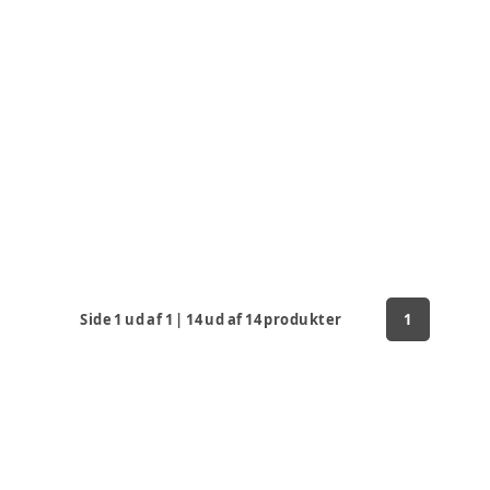
Side
1
ud af
1
|
14
ud af
14
produkter
1