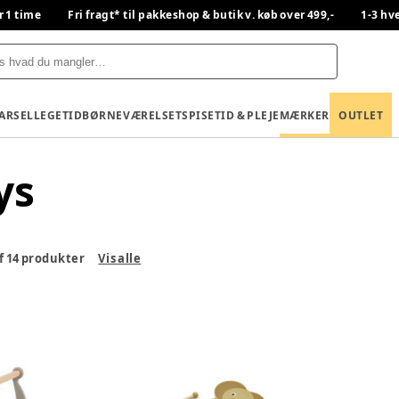
r 1 time
Fri fragt* til pakkeshop & butik v. køb over 499,-
1-3 hv
BARSEL
LEGETID
BØRNEVÆRELSET
SPISETID & PLEJE
MÆRKER
OUTLET
ys
f
14
produkter
Vis alle