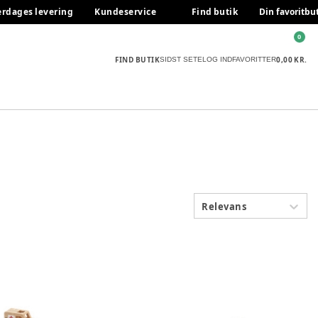
erdages levering
Kundeservice
Find butik
Din favoritbu
0
FIND BUTIK
0,00 KR.
SIDST SETE
LOG IND
FAVORITTER
Relevans