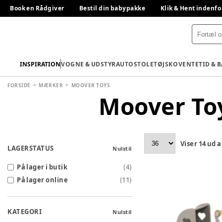
Book en Rådgiver
Bestil din babypakke
Klik & Hent indenfo
INSPIRATION
VOGNE & UDSTYR
AUTOSTOLE
TØJ
SKO
VENTETID & 
FORSIDE
MÆRKER
MOOVER TOYS
Moover To
Viser
14
ud a
LAGERSTATUS
Nulstil
På lager i butik
(
4
)
På lager online
(
11
)
KATEGORI
Nulstil