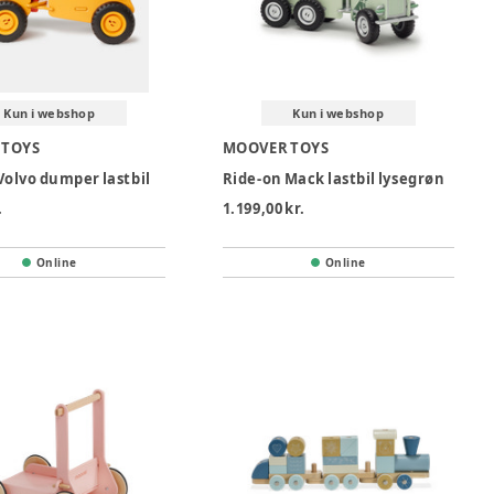
Kun i webshop
Kun i webshop
 TOYS
MOOVER TOYS
Volvo dumper lastbil
Ride-on Mack lastbil lysegrøn
.
1.199,00 kr.
Online
Online