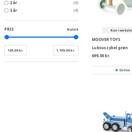
2 år
(
4
)
3 år
(
4
)
PRIS
Nulstil
Kun i websh
MOOVER TOYS
Luksus cykel grøn
169,00 kr.
1.199,00 kr.
699,00 kr.
Online