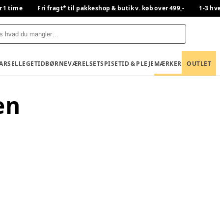
r 1 time
Fri fragt* til pakkeshop & butik v. køb over 499,-
1-3 hv
BARSEL
LEGETID
BØRNEVÆRELSET
SPISETID & PLEJE
MÆRKER
OUTLET
en