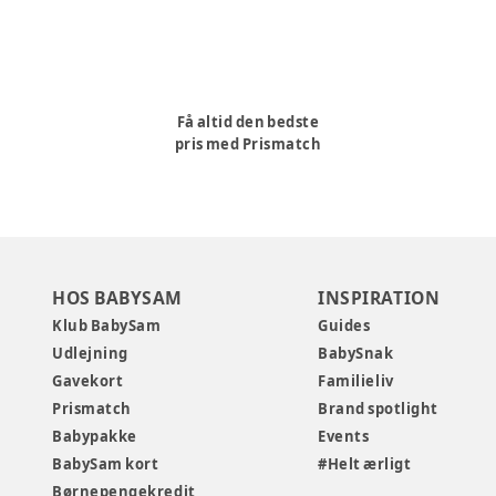
Få altid den bedste
pris med Prismatch
HOS BABYSAM
INSPIRATION
Klub BabySam
Guides
Udlejning
BabySnak
Gavekort
Familieliv
Prismatch
Brand spotlight
Babypakke
Events
BabySam kort
#Helt ærligt
Børnepengekredit