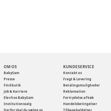
OM OS
KUNDESERVICE
BabySam
Kontakt os
Presse
Fragt & Levering
Find butik
Betalingsmuligheder
Job & Karriere
Reklamation
Elev hos BabySam
Fortrydelse af køb
Institutionssalg
Handelsbetingelser
Derfor skal du vælge os
Tilbagekaldelser