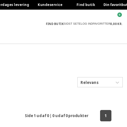
erdages levering
Kundeservice
Find butik
Din favoritbu
0
FIND BUTIK
0,00 KR.
SIDST SETE
LOG IND
FAVORITTER
Relevans
Side
1
ud af
0
|
0
ud af
0
produkter
1