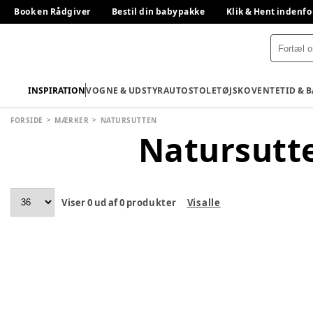
Book en Rådgiver
Bestil din babypakke
Klik & Hent indenfo
INSPIRATION
VOGNE & UDSTYR
AUTOSTOLE
TØJ
SKO
VENTETID & 
FORSIDE
MÆRKER
NATURSUTTEN
Natursutt
Viser
0
ud af
0
produkter
Vis alle