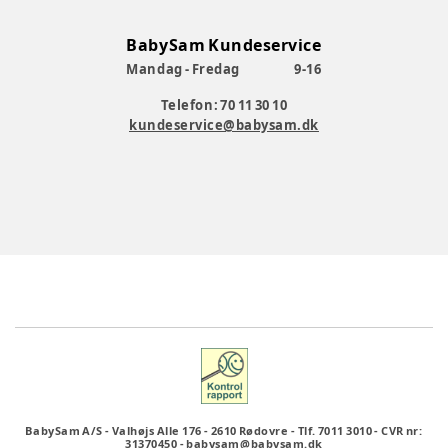
BabySam Kundeservice
Mandag - Fredag
9-16
Telefon: 70 11 30 10
kundeservice@babysam.dk
BabySam A/S
-
Valhøjs Alle 176
-
2610 Rødovre
-
Tlf. 7011 3010
-
CVR nr:
31370450
-
babysam@babysam.dk