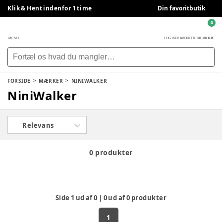
Klik & Hent indenfor 1 time
Din favoritbutik
0
0,00 KR.
MENU
LOG IND
FAVORITTER
FORSIDE
MÆRKER
NINIWALKER
NiniWalker
Relevans
0 produkter
Side
1
ud af
0
|
0
ud af
0
produkter
1