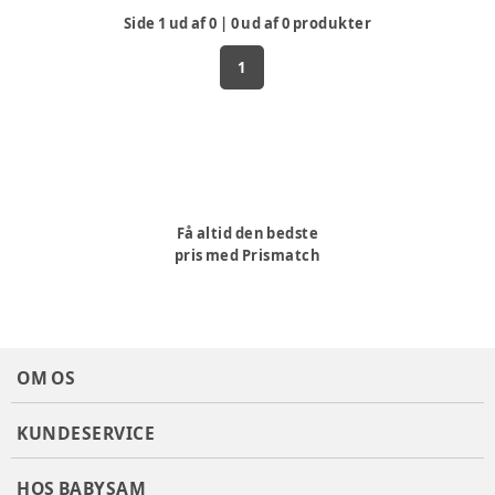
Side
1
ud af
0
|
0
ud af
0
produkter
1
Få altid den bedste
pris med Prismatch
OM OS
KUNDESERVICE
HOS BABYSAM