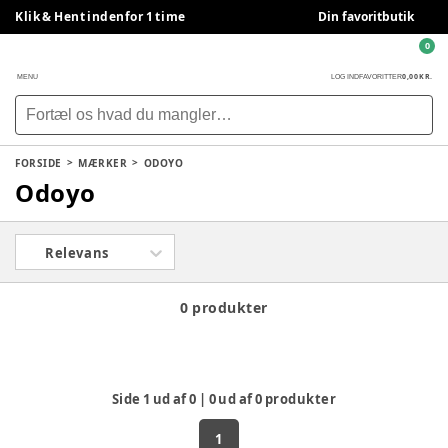
Klik & Hent indenfor 1 time
Din favoritbutik
0
0,00 KR.
MENU
LOG IND
FAVORITTER
FORSIDE
MÆRKER
ODOYO
Odoyo
Relevans
0 produkter
Side
1
ud af
0
|
0
ud af
0
produkter
1