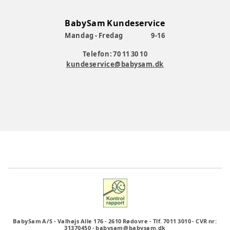
BabySam Kundeservice
Mandag - Fredag
9-16
Telefon: 70 11 30 10
kundeservice@babysam.dk
BabySam A/S
-
Valhøjs Alle 176
-
2610 Rødovre
-
Tlf. 7011 3010
-
CVR nr:
31370450
-
babysam@babysam.dk