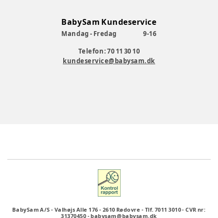
BabySam Kundeservice
Mandag - Fredag
9-16
Telefon: 70 11 30 10
kundeservice@babysam.dk
BabySam A/S
-
Valhøjs Alle 176
-
2610 Rødovre
-
Tlf. 7011 3010
-
CVR nr:
31370450
-
babysam@babysam.dk