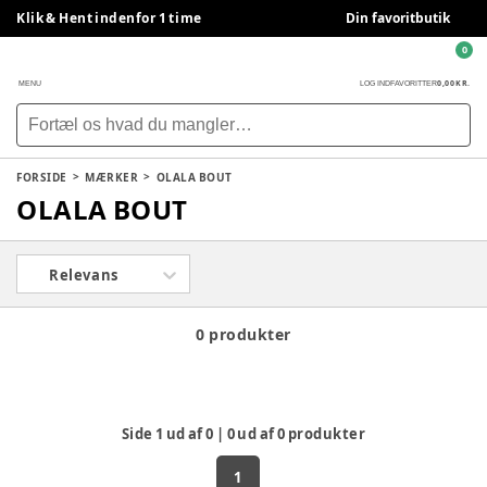
Klik & Hent indenfor 1 time
Din favoritbutik
0
0,00 KR.
MENU
LOG IND
FAVORITTER
FORSIDE
MÆRKER
OLALA BOUT
OLALA BOUT
Relevans
0 produkter
Side
1
ud af
0
|
0
ud af
0
produkter
1