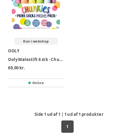
Kun i webshop
OOLY
Ooly Malestift 6 stk - Chunkies Pastel
69,00 kr.
Online
Side
1
ud af
1
|
1
ud af
1
produkter
1