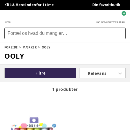
Klik & Hent indenfor 1 time
Din favoritbutik
0
0,00 KR.
MENU
LOG IND
FAVORITTER
FORSIDE
MÆRKER
OOLY
OOLY
Filtre
Relevans
1 produkter