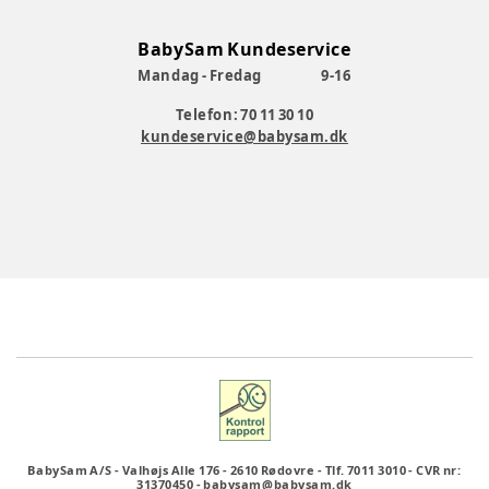
BabySam Kundeservice
Mandag - Fredag
9-16
Telefon: 70 11 30 10
kundeservice@babysam.dk
BabySam A/S
-
Valhøjs Alle 176
-
2610 Rødovre
-
Tlf. 7011 3010
-
CVR nr:
31370450
-
babysam@babysam.dk