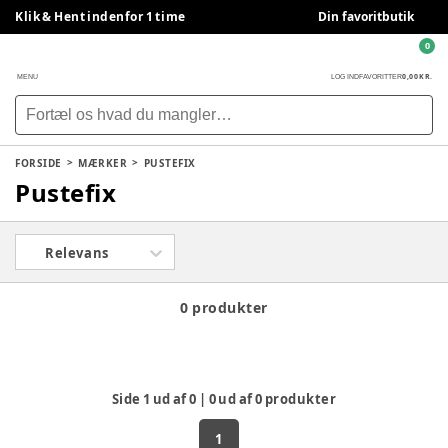
Klik & Hent indenfor 1 time
Din favoritbutik
0
0,00 KR.
MENU
LOG IND
FAVORITTER
FORSIDE
MÆRKER
PUSTEFIX
Pustefix
Relevans
0 produkter
Side
1
ud af
0
|
0
ud af
0
produkter
1