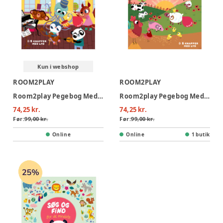
Kun i webshop
ROOM2PLAY
ROOM2PLAY
Room2play Pegebog Med Lyd - Musikinstrumenter
Room2play Pegebog Med Lyd - Dyrene på bondegården
74,25 kr.
74,25 kr.
Før:
99,00 kr.
Før:
99,00 kr.
Online
Online
1 butik