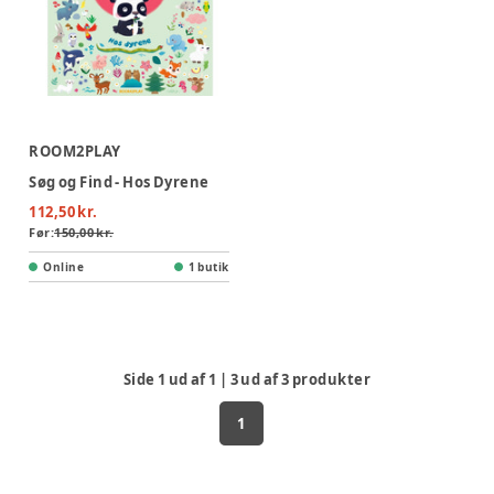
ROOM2PLAY
Søg og Find - Hos Dyrene
112,50 kr.
Før:
150,00 kr.
Online
1 butik
Side
1
ud af
1
|
3
ud af
3
produkter
1