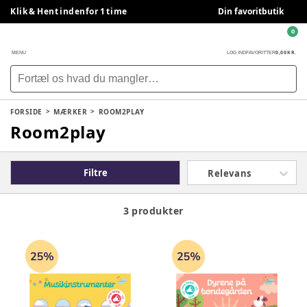
Klik & Hent indenfor 1 time
Din favoritbutik
0
0,00 KR.
MENU
LOG IND
FAVORITTER
FORSIDE
MÆRKER
ROOM2PLAY
Room2play
Filtre
Relevans
3 produkter